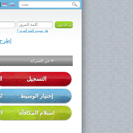
هل نسيت كلمة المرور؟
إطرح
عن الشركة
1
التسجيل
2
إختيار الوسيط
3
استلام المكافأة