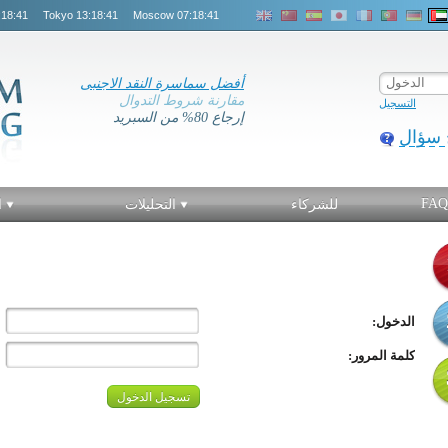
:18:42
Tokyo
13:18:42
Moscow
07:18:42
أفضل سماسرة النقد الاجنبى
مقارنة شروط التدوال
التسجيل
إرجاع 80% من السبريد
 سؤال
FAQ
للشركاء
التحليلات
ا
الدخول:
كلمة المرور: