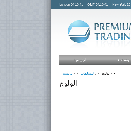
London
04:18:42
GMT
04:18:42
New York
23
لوسطاء
الرئيسية
/
الولوج
/
المسابقات
/
الرئيسية
الولوج