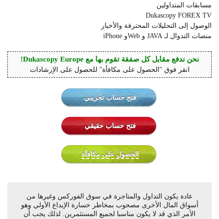
مسابقات المتداولين
Dukascopy FOREX TV
الوصول إلى التحليلات المحترفة والأخبار
منصات التدوال لـ JAVA و Webو iPhone
نحن ندفع مقابل كل صفقة تقوم بها مع Dukascopy Europe!
انقر فوق "الحصول على مكافأة" للحصول على الإرشادات
فتح حساب تجريبي
فتح حساب حقيقي
الحصول على مكافأة
عادة يكون التداول والمتاجرة في سوق الفوركس وغيرها من
أسواق المال الأخرى مصحوب بمخاطر خسارة الإيداع الأولي وهو
الأمر الذي قد لا يكون مناسبا لجميع المستثمرين. لذلك يجب أن