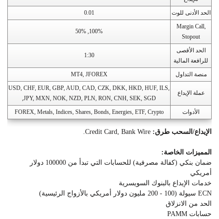
الحد الأدنى للوت
0.01
Margin Call,
100%, 50%
Stopout
الحد الأقصى
1:30
للرافعة المالية
منصة التداول
MT4, JFOREX
USD, CHF, EUR, GBP, AUD, CAD, CZK, DKK, HKD, HUF, ILS,
عملة الإيداع
JPY, MXN, NOK, NZD, PLN, RON, CNH, SEK, SGD,
الأدوات
FOREX, Metals, Indices, Shares, Bonds, Energies, ETF, Crypto
الإيداع/السحب طرق:
Credit Card, Bank Wire.
المميزات الخاصة:
ضمان بنكي (كفالة مصرفية) للحسابات التي تبدأ من 100000 دولار
أمريكي
خدمات الإيداع بالبنوك السويسرية
ECN سيولة (100 - 200 مليون دولار أمريكي بالأزواج الرئيسية)
الحد من الانزلاق
حسابات PAMM