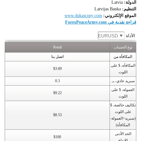
الدولة:
Latvia
التنظيم:
Latvijas Banka
الموقع الإلكتروني:
www.dukascopy.com
قراءة نقدية في ForexPeaceArmy.com
EURUSD
الأداة
نوع الحساب
Retail
المكافأة من
اتصل بنا
المكافأة، $ على
$3.69
اللوت
سبريد عادي، بـ.
0.3
العمولة، $ على
$9.22
اللوت
تكاليف خالصة، $
على اللوت
$8.53
(سبريد+العمولة-
المكافأة)
الحد الأدنى
$100
للإيداع