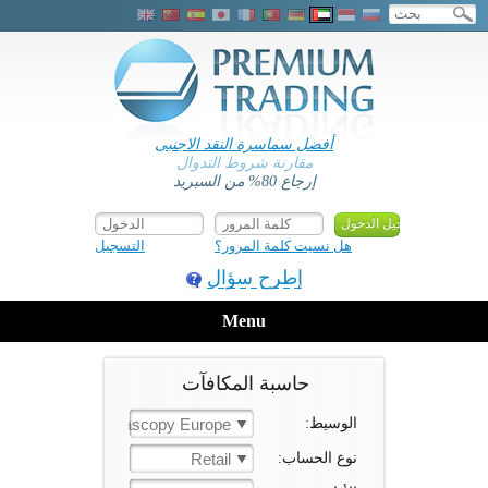
أفضل سماسرة النقد الاجنبى
مقارنة شروط التدوال
إرجاع 80% من السبريد
هل نسيت كلمة المرور؟
التسجيل
إطرح سؤال
Menu
حاسبة المكافآت
الوسيط:
Dukascopy Europe
نوع الحساب:
Retail