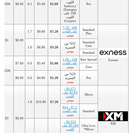
اللوت
$500
$6.00
0.1
$5.40
$1.60
Pro
(Indices,
Energies)
16$ على
اللوت
(Crypto)
48$ - 7.2$
Standard
على اللوت
1.7
$9.80
$7.20
Plus
يومي
$1
$0.00
Standard
%32 من
Cent
السبريد
$3.20
$6.80
1.0
يومي
Standard
16$ - 1.6$
Raw Spread
Exness
على اللوت
$7.00
0.0
$5.40
$1.60
Zero
يومي
$200
%20 من
Pro
السبريد
$1.20
$4.80
0.6
$0.00
يومي
$0.072 -
$0.64 على
Micro
اللوت
يومي
1.8
$10.80
$7.20
$7.2 - $64
على اللوت
Standard
يومي
$5
$0.00
$0.024 -
XM
$0.184 على
Ultra Low
Micro*
اللوت