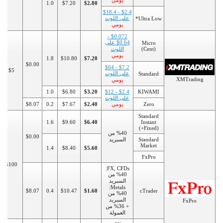
يومي
1.0
$7.20
$2.80
$2.4 - $18.4
على اللوت
Ultra Low*
يومي
$0.072 -
$0.64 على
Micro
(Cent)
اللوت
يومي
1.8
$10.80
$7.20
$0.00
$7.2 - $64
$5
على اللوت
Standard
XMTrading
يومي
1.0
$6.80
$3.20
$2.4 - $12
KIWAMI
على اللوت
Zero
يومي
$2.40
$7.67
0.2
$8.07
Standard
1.6
$9.60
$6.40
Instant
(+Fixed)
%40 من
$0.00
Standard
السبريد
Market
1.4
$8.40
$5.60
FxPro
$100
FX, CFDs:
%40 من
السبريد
Metals:
$8.07
0.4
$10.47
$1.60
cTrader
%40 من
السبريد
FxPro
+ %36 من
العمولة