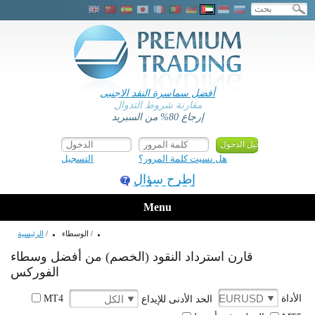
أفضل سماسرة النقد الاجنبى
مقارنة شروط التدوال
إرجاع 80% من السبريد
هل نسيت كلمة المرور؟
التسجيل
إطرح سؤال
Menu
/
الوسطاء
/
الرئيسية
قارن استرداد النقود (الخصم) من أفضل وسطاء
الفوركس
EURUSD
الكل
الأداة
الحد الأدنى للإيداع
MT4