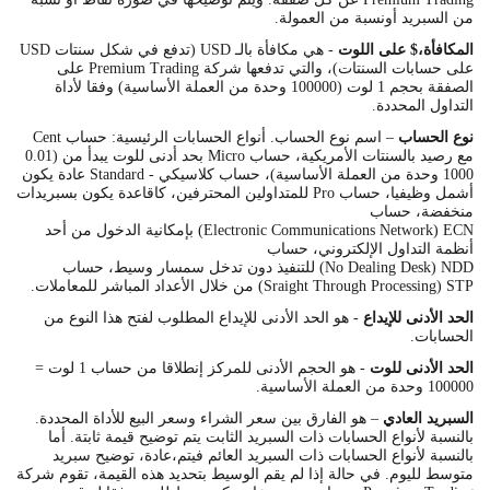
من السبريد أونسبة من العمولة.
المكافأة،$ على اللوت
- هي مكافأة بالـ USD (تدفع في شكل سنتات USD
على حسابات السنتات)، والتي تدفعها شركة Premium Trading على
الصفقة بحجم 1 لوت (100000 وحدة من العملة الأساسية) وفقا لأداة
التداول المحددة.
نوع الحساب
– اسم نوع الحساب. أنواع الحسابات الرئيسية: حساب Cent
مع رصيد بالسنتات الأمريكية، حساب Micro بحد أدنى للوت يبدأ من (0.01
1000 وحدة من العملة الأساسية)، حساب كلاسيكي - Standard عادة يكون
أشمل وظيفيا، حساب Pro للمتداولين المحترفين، كاقاعدة يكون بسبريدات
منخفضة، حساب
Electronic Communications Network) ECN) بإمكانية الدخول من أحد
أنظمة التداول الإلكتروني، حساب
No Dealing Desk) NDD) للتنفيذ دون تدخل سمسار وسيط، حساب
Sraight Through Processing) STP) من خلال الأعداد المباشر للمعاملات.
الحد الأدنى للإيداع
- هو الحد الأدنى للإيداع المطلوب لفتح هذا النوع من
الحسابات.
الحد الأدنى للوت
- هو الحجم الأدنى للمركز إنطلاقا من حساب 1 لوت =
100000 وحدة من العملة الأساسية.
السبريد العادي
– هو الفارق بين سعر الشراء وسعر البيع للأداة المحددة.
بالنسبة لأنواع الحسابات ذات السبريد الثابت يتم توضيح قيمة ثابتة. أما
بالنسبة لأنواع الحسابات ذات السبريد العائم فيتم،عادة، توضيح سبريد
متوسط ​لليوم. في حالة إذا لم يقم الوسيط بتحديد هذه القيمة، تقوم شركة