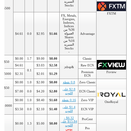
السبريد
Stocks
$500
-
FXTM
FX, Metals,
Energies,
Indexes,
Indices
%36 من
العمولة
$4.61
0.0
$2.95
$1.66
Advantage
Shares
%16 من
السبريد
Stocks
-
$0.00
1.7
$9.00
$8.00
Classic
$50
$4.61
$3.03
$2.58
Raw ECN
&nbsp;
0.1
Premium
Fxview
$5000
$2.31
$2.01
$1.29
ECN
Zero Classic
0.8 نقطة
$8.00
$2.00
1.0
$0.00
$50
$2.8 على
$7.00
0.0
$4.20
$2.80
ECN Classic
اللوت
Zero VIP
0.16 نقطة
$1.60
$8.40
1.0
$0.00
OneRoyal
$10000
$1.4 على
$3.50
0.0
$2.10
$1.40
ECN VIP
اللوت
$6.32 -
ProCent
$15.84 على
$0.00
1.3
$5.00
$8.00
اللوت
Pro
يومي