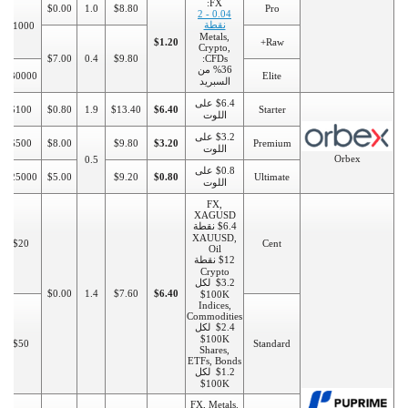
FX:
$0.00
1.0
$8.80
Pro
0.04 - 2
نقطة
$1000
Metals,
$1.20
Raw+
Crypto,
$7.00
0.4
$9.80
CFDs:
%36 من
$30000
Elite
السبريد
$6.4 على
$100
$0.80
1.9
$13.40
$6.40
Starter
اللوت
$3.2 على
$500
$8.00
$9.80
$3.20
Premium
اللوت
Orbex
0.5
$0.8 على
$25000
$5.00
$9.20
$0.80
Ultimate
اللوت
FX,
XAGUSD
$6.4 نقطة
XAUUSD,
$20
Cent
Oil
$12 نقطة
Crypto
$3.2 لكل
$0.00
1.4
$7.60
$6.40
100K$
Indices,
Commodities
$2.4 لكل
100K$
$50
Standard
Shares,
ETFs, Bonds
$1.2 لكل
100K$
FX, Metals.