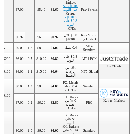
Indices:
$0.08 - $2
Raw Spread
على اللوت
$1.60
$5.40
$7.00
Crypto:
0.0
$0.008 -
$0.8 على
اللوت
CFDs: -
Raw Spread
$0.8 لكل
$6.92
$6.00
$0.92
(cTrader)
100K$
MT4
0.4 نقطة
$100
$0.00
1.2
$8.00
$4.00
Standard
$0.8 على
$200
$6.00
0.5
$10.20
$0.80
MT4 ECN
اللوت
Just2Trade
16٪ من
MT5 Global
إيرادات
$0.64
$15.36
1.2
$4.00
$100
الوسيط
FX, Metals
Standard
0.4 نقطة
$4.00
$8.00
1.2
$0.00
CFDs: -
$100
FX, Metals:
Key to Markets
%40 من
$7.00
0.2
$6.20
$2.80
PRO
العمولة
CFDs: -
FX, Metals:
$4 على
اللوت
Oil, Indices:
$0.16 على
$0.00
1.0
$6.00
$4.00
Standard