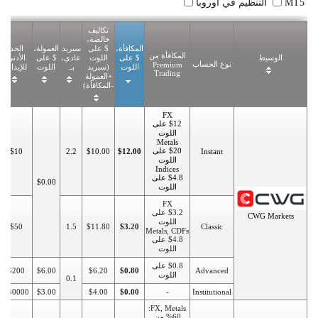
MT5
التنظيم في أوروبا
تكاليف
خالصة،
المكافأة،
$ على
سبريد
العمولة،
الحد
المكافأة من
الوسيط
$ على
اللوت
عادي،
$ على
الأدنى
نوع الحساب
Premium
اللوت
(سبريد
بـ.
اللوت
للإيداع
Trading
+العمولة
-المكافأة)
FX
$12 على
اللوت
Metals
$20 على
$10
2.2
$10.00
$12.00
Instant
اللوت
Indices
$4.8 على
$0.00
اللوت
FX
$3.2 على
CWG Markets
اللوت
$50
1.5
$11.80
$3.20
Classic
Metals, CDFs
$4.8 على
اللوت
$0.8 على
$200
$6.00
$6.20
$0.80
Advanced
اللوت
0.1
$30000
$3.00
$4.00
$0.00
-
Institutional
FX, Metals:
%60 من