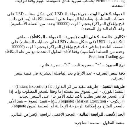
Premium Trading بحساب سبريد عادي كمتوسط لليوم وفقا لتوقيت
المحطة.
العمولة،$ على اللوت
- هي عمولة بالـ USD (في شكل سنتات USD على
حسابات السنتات)، يتقاضاها الوسيط على الصفقة الكاملة (بما في ذلك
فتح وإغلاق المراكز) بحجم 1 لوت (100000 وحدة من العملة الأساسية)
وفقا لأداة التداول المحددة.
تكاليف خالصة، $ على اللوت (سبريد + العمولة - المكافأة)
- صافي
التكلفة بـالـ USD (في شكل سنتات USD على حسابات السنتات) على
الصفقة التامة (بما في ذلك فتح وإغلاق المراكز) بحجم 1 لوت (100000
وحدة من العملة الأساسية) وفقا لأداة التداول المحددة مع مراعاة المكافأة
من Premium Trading.
نوع السبريد - "=" -
سبريد ثابت، "~" - سبريد عائم.
دقة سعر الصرف
- عدد الأرقام بعد الفاصلة العشرية في قيمة سعر
الصرف.
طريقة التنفيذ
. - طريقة تنفيذ مراكز التداول: Instant Execution) IE) -
التنفيذ الفوري - أمر السوق يتم تنفيذه إما وفقا للسعر المطلوب وإما إذا
كان السعر قد تغير يطلب تأكيد تنفيذ الأمر بناء على السعر الجديد
("ريكوت"- Market Execution) ME .(requote) - تنفيذ السوق – ينفذ الأمر
بالسعر المتاح مع إمكانية الزحزحة الإيجابية أو السلبية (بدون requote).
الحد الأقصى للرافعة المالية
- الحجم الأقصى لرافعة الإقتراض المالي.
منصة التداول
- منصة المتاجرة.