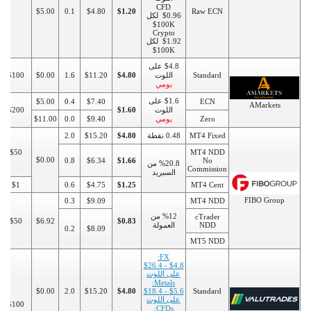
CFD
$5.00
0.1
$4.80
$1.20
Raw ECN
$0.96 لكل
100K$
Crypto
$1.92 لكل
100K$
$4.8 على
Standard
اللوت
$4.80
$11.20
1.6
$0.00
$100
يومي
$1.6 على
$5.00
0.4
$7.40
ECN
AMarkets
اللوت
$1.60
$200
Zero
يومي
$9.40
0.0
$11.00
MT4 Fixed
0.48 نقطة
$4.80
$15.20
2.0
$50
MT4 NDD
$0.00
0.8
$6.34
$1.66
No
%20.8 من
Commission
السبريد
$1
0.6
$4.75
$1.25
MT4 Cent
FIBO Group
0.3
$9.09
MT4 NDD
%12 من
cTrader
$50
$6.92
$0.83
NDD
العمولة
0.2
$8.09
MT5 NDD
FX:
$4.8 - $26.4
على اللوت
Metals:
$0.00
2.0
$15.20
$4.80
$5.6 - $18.4
Standard
على اللوت
$100
CFDs: