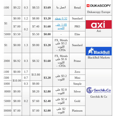
اتصل بنا
$100
$9.22
0.3
$8.53
$3.69
Retail
Dukascopy Europe
Standard
0.32 نقطة
$3.20
$8.80
1.2
$0.00
$1
1.6$ على
$7.00
$7.40
$1.60
PRO
اللوت
0.2
Axi
$25000
$3.50
$5.50
$0.00
-
Elite
FX, Metals
$3.2 على
$1
$0.00
1.3
$9.80
$3.20
Standard
اللوت
CFDs: -
FX, Metals
BlackBull Markets
$1.6 على
$2000
$6.92
0.3
$8.32
$1.60
Prime
اللوت
CFDs: -
$100
$0.00
1.7
Zero
$13.80
$3.2 على
$500
0.7
$3.20
Mini
اللوت
$10.00
$1000
0.3
$9.80
Simple
$2.8 على
$10000
$9.00
$8.20
$2.80
Silver
اللوت
Gerchik & Co
$2.4 على
$25000
$8.00
0.2
$7.60
$2.40
Gold
اللوت
$2 على
$100000
$7.00
$7.00
$2.00
Platinum
اللوت