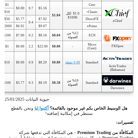
$1
Cent
$0.00
0.7
$5.16
$10
Classic+
$1.6 لكل
$1.84
100K$
$50
$5.77
$7.92
DirectFX
xChief
0.4
$2000
$6.92
$9.07
xPrime
%12 من
$100
$7.00
0.2
$8.16
$0.84
ECN
العمولة
Micro
FXOpen
$1
$0.00
2.2
$22.00
$0.00
-
(Cent)
Standard
0.08 نقطة
$0.80
$8.20
0.9
$0.00
$10
ActivTrades
(Bahamas)
%10 من
$500
$5.77
0.3
$8.19
$0.58
Standard
العمولة
Darwinex
حيوية البيانات 25/01/2025
هل الوسيط الخاص بكم غير موجود بالقائمة؟
أكتبوا لنا
ونحن بالقطع
سننظر في إمكانية إضافته!
تفسيرات
:
المكافأة من
Premium Trading
– هي المكافأة التي تدفعها شركة
Premium Trading عن كل صفقة. ويتم توضيحها في صورة نقاط أو نسبة