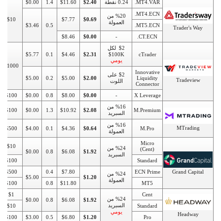
MT4.VAR.
0.24 نقطة
$2.40
$11.60
1.4
$0.00
MT4.ECN.
%20 من
$10
$7.77
$0.69
العمولة
$3.46
0.5
MT5.ECN.
Trader's Way
$8.46
$0.00
-
CT.ECN.
$2 لكل
$5.77
0.1
$4.46
$2.31
100K$
cTrader
يومي
$1000
Innovative
$2 على
$5.00
0.2
$5.00
$2.00
Liquidity
Tradeview
اللوت
Connector
$100
$0.00
0.8
$8.00
$0.00
-
X Leverage
%16 من
$100
$0.00
1.3
$10.92
$2.08
M.Premium
السبريد
%16 من
MTrading
$500
$4.00
0.1
$4.36
$0.64
M.Pro
العمولة
Micro
$10
%24 من
(Cent)
$0.00
0.8
$6.08
$1.92
السبريد
$100
Standard
$500
0.4
$7.80
ECN Prime
Grand Capital
%24 من
$5.00
$1.20
العمولة
$100
0.8
$11.80
MT5
$1
Cent
%24 من
$0.00
0.8
$6.08
$1.92
السبريد
$10
Standard
يومي
Headway
$100
$3.00
0.5
$6.80
$1.20
Pro