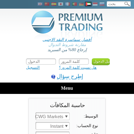
أفضل سماسرة النقد الاجنبى
مقارنة شروط التدوال
إرجاع 80% من السبريد
هل نسيت كلمة المرور؟
التسجيل
إطرح سؤال
Menu
حاسبة المكافآت
الوسيط:
CWG Markets
نوع الحساب:
Instant