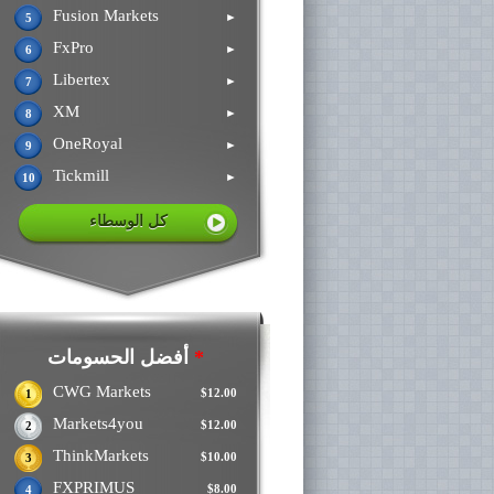
Fusion Markets
►
5
FxPro
►
6
Libertex
►
7
XM
►
8
OneRoyal
►
9
Tickmill
►
10
كل الوسطاء
*
أفضل الحسومات
CWG Markets
$12.00
1
Markets4you
$12.00
2
ThinkMarkets
$10.00
3
FXPRIMUS
$8.00
4