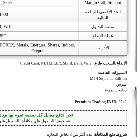
100%, 30%
Margin Call, Stopout
الحد الأقصى للرافعة
1000
المالية
منصة التداول
, Web
عملة الإيداع
USD
FOREX, Metals, Energies, Shares, Indices,
الأدوات
Crypto
الإيداع/السحب طرق:
Credit Card, NETELLER, Skrill, Bank Wire
المميزات الخاصة:
MT4 Supreme Edition
بينرس
تحليلات يومية
Premium Trading IB ID
2742 :
نحن ندفع مقابل كل صفقة تقوم بها مع MTrading!
انقر فوق "الحصول على مكافأة" للحصول على
شروط دفع المكافأة:
مدة أكثر من 3 دقائق التجارة