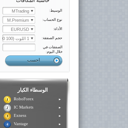
حاسبة المكافآت
الوسيط:
MTrading
نوع الحساب:
M.Premium
الأداة:
EURUSD
حجم الصفقة:
1 اللوت (100 000 الوحدة)
الصفقات في
خلال اليوم:
الوسطاء الكبار
RoboForex
►
1
IC Markets
►
2
Exness
►
3
Vantage
►
4