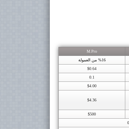
M.Pro
%16 من العمولة
$0.64
0.1
$4.00
$4.36
$500