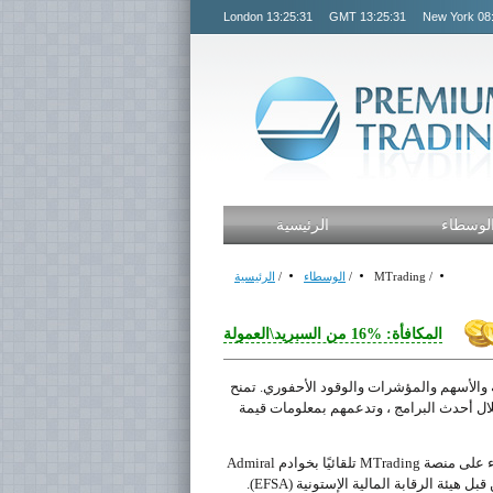
London
13:25:31
GMT
13:25:31
New York
08
لوسطاء
الرئيسية
/
MTrading
/
الوسطاء
/
الرئيسية
المكافأة: %16 من السبريد\العمولة
مينة والأسهم والمؤشرات والوقود الأحفوري. تمنح
خلال أحدث البرامج ، وتدعمهم بمعلومات قيمة
كشريك معتمد لـ Admiral Markets AS ، يتم توصيل جميع صفقات وطلبات العملاء على منصة MTrading تلقائيًا بخوادم Admiral