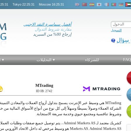
:25:31
Tokyo
22:25:31
Moscow
16:25:31
أفضل سماسرة النقد الاجنبى
مقارنة شروط التدوال
التسجيل
إرجاع 80% من السبريد
 سؤال
FAQ
للشركاء
التحليلات
ا
MTrading
2742 :ID IB
MTrading هي وسيط عبر الإنترنت يسمح بتداول أزواج العملات والمعادن الث
الشركة العملاء وصولاً بسيطًا وسهلاً إلى كل نوع من أنواع الأسواق المالية من 
وشروط تنافسية ومجتمع حيوي وخدمة سريعة الاستجابة.
Markets AS. Admiral Markets AS هو وسيط مرخص له داخل الاتحاد الأوروبي من قبل هيئة الرقابة المالية الإستونية (EFSA).