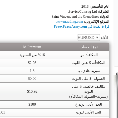
عام التأسيس:
2013
الشركة:
ServiceComsvg Ltd.
الدولة:
Saint Vincent and the Grenadines
الموقع الإلكتروني:
www.mtrading.com
قراءة نقدية في ForexPeaceArmy.com
EURUSD
الأداة
نوع الحساب
M.Premium
المكافأة من
%16 من السبريد
المكافأة، $ على اللوت
$2.08
سبريد عادي، بـ.
1.3
العمولة، $ على اللوت
$0.00
تكاليف خالصة، $ على
اللوت
$10.92
(سبريد+العمولة-المكافأة)
الحد الأدنى للإيداع
$100
الحد الأدنى للوت
0.01