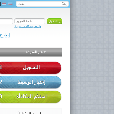
هل نسيت كلمة المرور؟
إطرح
عن الشركة
1
التسجيل
2
إختيار الوسيط
3
استلام المكافأة