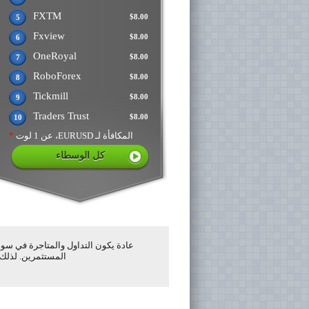
FXTM
$8.00
5
Fxview
$8.00
6
OneRoyal
$8.00
7
RoboForex
$8.00
8
Tickmill
$8.00
9
Traders Trust
$8.00
10
المكافأة لـ EURUSD، عن 1 لوت
*
كل الوسطاء
عادة يكون التداول والمتاجرة في سوق
المستثمرين. لذلك 