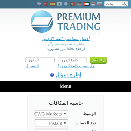
أفضل سماسرة النقد الاجنبى
مقارنة شروط التدوال
إرجاع 80% من السبريد
هل نسيت كلمة المرور؟
التسجيل
إطرح سؤال
Menu
حاسبة المكافآت
الوسيط:
CWG Markets
نوع الحساب:
Instant