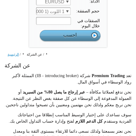
الأداة:
EURUSD
حجم الصفقة:
1 اللوت (1 000 الوحدة)
الصفقات في
خلال اليوم:
/
عن الشركة
/
الرئيسية
عن الشركة
تعد
Premium Trading
شركة (IB - introducing broker) الممثلة لأكبر
رواد الوسطاء في أسواق المال.
نحن ندفع لعملائنا مكافأة –
عبر إرجاع ما يصل 80% من السبريد
أو
العمولة المدفوعة إلى الوسطاء عن كل صفقة بغض النظر عن النتيجة.
نحن نربح معكم ولذلك نحن مهتمين ومعنيين بأن تصبحوا متداولين ناجحين.
سوف نساعدك على إختيار الوسيط المناسب إنطلاقا من احتياجاتك
الفردية وسنقدم
كل الدعم اللازم
لفتح وإدارة حساب التداول الخاص بك.
نحن نعتز بسمعتنا ولذلك نسعى دائما للارتقاء بمستوى الثقة بنا ومعدل