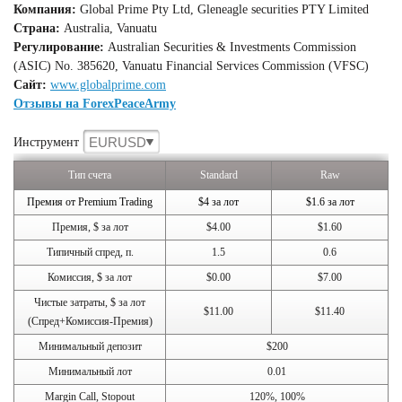
Компания:
Global Prime Pty Ltd, Gleneagle securities PTY Limited
Страна:
Australia, Vanuatu
Регулирование:
Australian Securities & Investments Commission
(ASIC) No. 385620, Vanuatu Financial Services Commission (VFSC)
Сайт:
www.globalprime.com
Отзывы на ForexPeaceArmy
EURUSD
Инструмент
Тип счета
Standard
Raw
Премия от Premium Trading
$4 за лот
$1.6 за лот
Премия, $ за лот
$4.00
$1.60
Типичный спред, п.
1.5
0.6
Комиссия, $ за лот
$0.00
$7.00
Чистые затраты, $ за лот
$11.00
$11.40
(Спред+Комиссия-Премия)
Минимальный депозит
$200
Минимальный лот
0.01
Margin Call, Stopout
120%, 100%