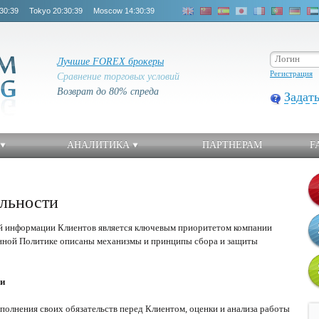
30:39
Tokyo
20:30:39
Moscow
14:30:39
Лучшие FOREX брокеры
Регистрация
Сравнение торговых условий
Возврат до 80% спреда
Задат
АНАЛИТИКА
ПАРТНЕРАМ
F
льности
й информации Клиентов является ключевым приоритетом компании
анной Политике описаны механизмы и принципы сбора и защиты
ии
полнения своих обязательств перед Клиентом, оценки и анализа работы