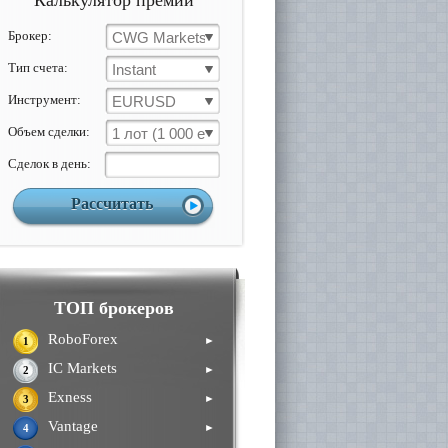
Калькулятор премии
Брокер:
CWG Markets
Тип счета:
Instant
Инструмент:
EURUSD
Объем сделки:
1 лот (1 000 ед)
Cделок в день:
ТОП брокеров
RoboForex
►
1
IC Markets
►
2
Exness
►
3
Vantage
►
4