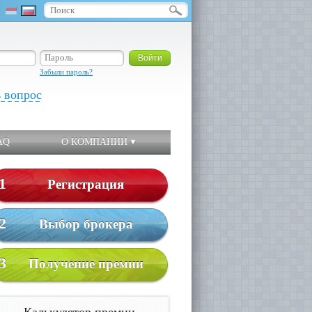
Забыли пароль?
ь вопрос
AQ
О КОМПАНИИ
1
Регистрация
2
Выбор брокера
3
Получение премии