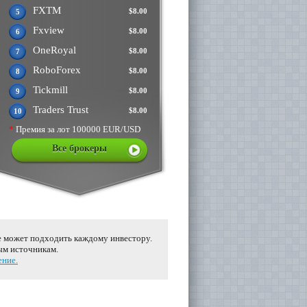
FXTM
$8.00
5
Fxview
$8.00
6
OneRoyal
$8.00
7
RoboForex
$8.00
8
Tickmill
$8.00
9
Traders Trust
$8.00
10
*
Премия за лот 100000 EUR/USD
Все брокеры
е может подходить каждому инвестору.
ым источникам.
ение.