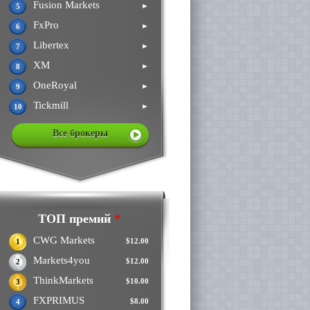
Fusion Markets
►
5
FxPro
►
6
Libertex
►
7
XM
►
8
OneRoyal
►
9
Tickmill
►
10
Все брокеры
ТОП премий
*
CWG Markets
$12.00
1
Markets4you
$12.00
2
ThinkMarkets
$10.00
3
FXPRIMUS
$8.00
4