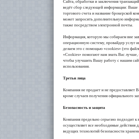
Сайта, обработки и заключения транзакц
ведёт сбор следующей информации: Ваше и
торгового счета и название брокерской к
может запросить дополнительную информа
также посредством электронной почты.
Информация, которую мы собираем вне зави
операционную систему, провайдер услуг и
делаем это с помощью «cookies» (это файл
«Cookies» помогают нам знать Вас лучше,
чтобы улучшить Вашу работу с нашим сайт
использования.
Третьи лица
Компания не продает и не предоставляет
кроме случаев получения официального за
Безопасность и защита
Компания предельно серьезно подходит к
осуществляет все необходимые действия 
ведущих технологий безопасности хранен