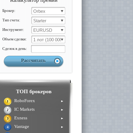
Калькулятор премии
Брокер:
Orbex
Тип счета:
Starter
Инструмент:
EURUSD
Объем сделки:
1 лот (100 000 ед)
Cделок в день:
ТОП брокеров
RoboForex
►
1
IC Markets
►
2
Exness
►
3
Vantage
►
4