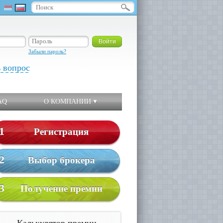
Забыли пароль?
ь вопрос
AQ
О КОМПАНИИ
1
Регистрация
2
Выбор брокера
3
Получение премии