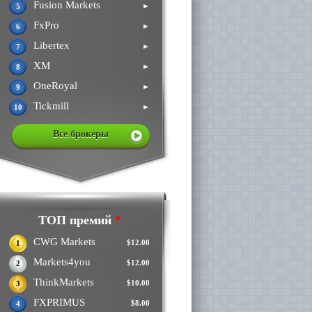
Fusion Markets
►
5
FxPro
►
6
Libertex
►
7
XM
►
8
OneRoyal
►
9
Tickmill
►
10
Все брокеры
ТОП премий
*
CWG Markets
$12.00
1
Markets4you
$12.00
2
ThinkMarkets
$10.00
3
FXPRIMUS
$8.00
4