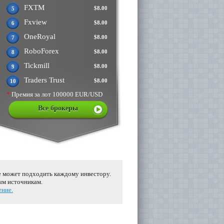
FXTM
$8.00
5
Fxview
$8.00
6
OneRoyal
$8.00
7
RoboForex
$8.00
8
Tickmill
$8.00
9
Traders Trust
$8.00
10
*
Премия за лот 100000 EUR/USD
Все брокеры
е может подходить каждому инвестору.
ым источникам.
ение.