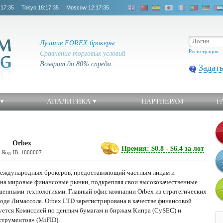
:17:35
Tokyo
18:17:35
Moscow
12:17:35
Лучшие FOREX брокеры
Регистрация
Сравнение торговых условий
Возврат до 80% спреда
Задат
АНАЛИТИКА
ПАРТНЕРАМ
F
Orbex
Премия: $0.8 - $6.4 за лот
Код IB: 1000007
международных брокеров, предоставляющий частным лицам и
 на мировые финансовые рынки, подкрепляя свои высококачественные
енными технологиями. Главный офис компании Orbex из стратегических
оде Лимассоле. Orbex LTD зарегистрирована в качестве финансовой
уется Комиссией по ценным бумагам и биржам Кипра (CySEC) и
трументов» (MiFID).