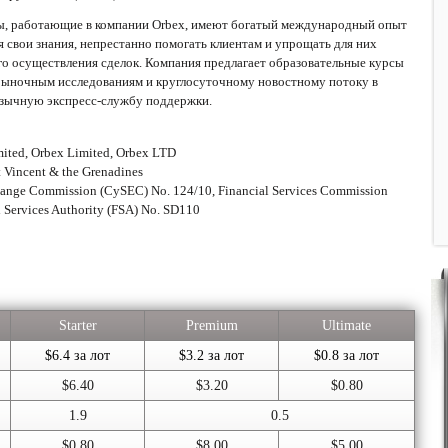
, работающие в компании Orbex, имеют богатый международный опыт
яя свои знания, непрестанно помогать клиентам и упрощать для них
го осуществления сделок. Компания предлагает образовательные курсы
 рыночным исследованиям и круглосуточному новостному потоку в
язычную экспресс-службу поддержки.
ited, Orbex Limited, Orbex LTD
t Vincent & the Grenadines
hange Commission (CySEC) No. 124/10, Financial Services Commission
 Services Authority (FSA) No. SD110
Starter
Premium
Ultimate
$6.4 за лот
$3.2 за лот
$0.8 за лот
$6.40
$3.20
$0.80
1.9
0.5
$0.80
$8.00
$5.00