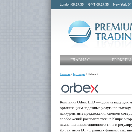
London
09:17:35
GMT
09:17:35
New York
04
ГЛАВНАЯ
БРОКЕРЫ
Главная
/
Брокеры
/
Orbex
/
Компания Orbex LTD — один из ведущих 
организациям надежные услуги по выходу
конкурентные предложения самыми соверш
соображений располагается на Кипре в гор
компании инвестиционного типа и регулир
Директивой ЕС «О рынках финансовых инс