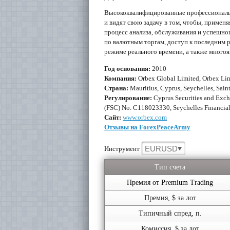
Высококвалифицированные профессионалы
и видят свою задачу в том, чтобы, примен
процесс анализа, обслуживания и успешно
по валютным торгам, доступ к последним
режиме реального времени, а также много
Год основания:
2010
Компания:
Orbex Global Limited, Orbex Lim
Страна:
Mauritius, Cyprus, Seychelles, Sain
Регулирование:
Cyprus Securities and Exc
(FSC) No. C118023330, Seychelles Financial
Сайт:
www.orbex.com
Отзывы на ForexPeaceArmy
EURUSD
Инструмент
Тип счета
Премия от Premium Trading
Премия, $ за лот
Типичный спред, п.
Комиссия, $ за лот