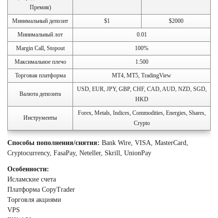
Премия)
Минимальный депозит
$1
$2000
Минимальный лот
0.01
Margin Call, Stopout
100%
Максимальное плечо
1:500
Торговая платформа
MT4, MT5, TradingView
USD, EUR, JPY, GBP, CHF, CAD, AUD, NZD, SGD,
Валюта депозита
HKD
Forex, Metals, Indices, Commodities, Energies, Shares,
Инструменты
Crypto
Способы пополнения/снятия:
Bank Wire, VISA, MasterCard,
Cryptocurrency, FasaPay, Neteller, Skrill, UnionPay
Особенности:
Исламские счета
Платформа CopyTrader
Торговля акциями
VPS