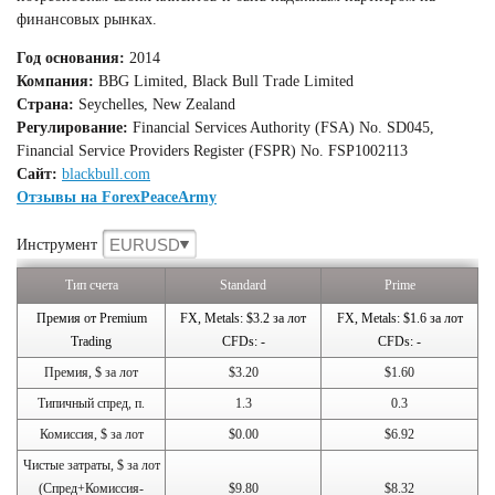
финансовых рынках.
Год основания:
2014
Компания:
BBG Limited, Black Bull Trade Limited
Страна:
Seychelles, New Zealand
Регулирование:
Financial Services Authority (FSA) No. SD045,
Financial Service Providers Register (FSPR) No. FSP1002113
Сайт:
blackbull.com
Отзывы на ForexPeaceArmy
EURUSD
Инструмент
Тип счета
Standard
Prime
Премия от Premium
FX, Metals: $3.2 за лот
FX, Metals: $1.6 за лот
Trading
CFDs: -
CFDs: -
Премия, $ за лот
$3.20
$1.60
Типичный спред, п.
1.3
0.3
Комиссия, $ за лот
$0.00
$6.92
Чистые затраты, $ за лот
(Спред+Комиссия-
$9.80
$8.32