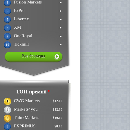
Fusion Markets
►
5
FxPro
►
6
Libertex
►
7
XM
►
8
OneRoyal
►
9
Tickmill
►
10
Все брокеры
ТОП премий
*
CWG Markets
$12.00
1
Markets4you
$12.00
2
ThinkMarkets
$10.00
3
FXPRIMUS
$8.00
4