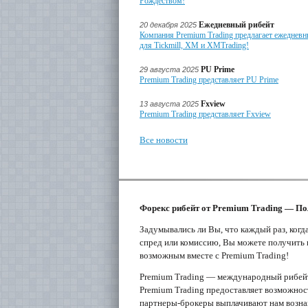
Рождеством!
Ежедневный рибейт
20 декабря 2025
Компания Premium Trading предлагает ежедневн
для Tickmill, XM и XMTrading!
PU Prime
29 августа 2025
Premium Trading представляет PU Prime
Fxview
13 августа 2025
Premium Trading представляет Fxview
Все новости
Форекс рибейт от Premium Trading — Пол
Задумывались ли Вы, что каждый раз, когд
спред или комиссию, Вы можете получить в
возможным вместе с Premium Trading!
Premium Trading — международный рибейт-с
Premium Trading предоставляет возможност
партнеры-брокеры выплачивают нам вознаг