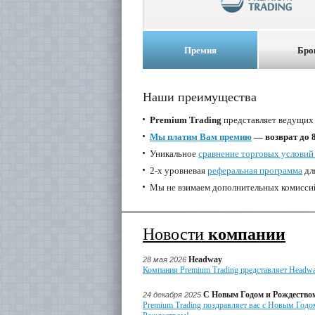
Премия
Бро
Наши преимущества
Premium Trading
представляет ведущих
Мы платим Вам премию
— возврат до 8
Уникальное
сравнение торговых условий
2-х уровневая
реферальная программа
дл
Мы не взимаем дополнительных комиссий
Новости
компании
Headway
28 мая 2026
Компания Premium Trading представляет Headw
С Новым Годом и Рождество
24 декабря 2025
Premium Trading поздравляет вас с Новым Годо