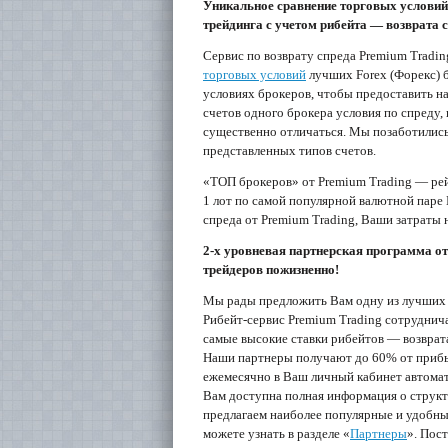
Уникальное сравнение торговых условий
трейдинга с учетом рибейта — возврата 
Сервис по возврату спреда Premium Trad
торговых условий
лучших Forex (Форекс) 
условиях брокеров, чтобы предоставить на
счетов одного брокера условия по спреду,
существенно отличаться. Мы позаботились
представленных типов счетов.
«ТОП брокеров» от Premium Trading — рейт
1 лот по самой популярной валютной паре
спреда от Premium Trading, Ваши затраты
2-х уровневая партнерская программа о
трейдеров пожизненно!
Мы рады предложить Вам одну из лучших п
Рибейт-сервис Premium Trading сотруднич
самые высокие ставки рибейтов — возврата
Наши партнеры получают до 60% от прибы
ежемесячно в Ваш личный кабинет автомат
Вам доступна полная информация о структ
предлагаем наиболее популярные и удобны
можете узнать в разделе «
Партнеры
». Пос