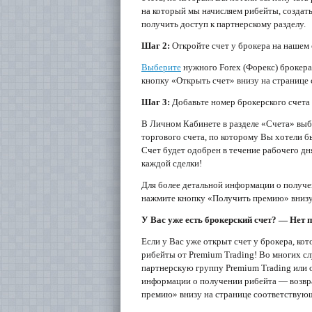
на который мы начисляем рибейты, создат
получить доступ к партнерскому разделу.
Шаг 2:
Откройте счет у брокера на нашем 
Выберите
нужного Forex (Форекс) брокера
кнопку «Открыть счет» внизу на странице
Шаг 3:
Добавьте номер брокерского счета
В Личном Кабинете в разделе «Счета» выбе
торгового счета, по которому Вы хотели б
Счет будет одобрен в течение рабочего дн
каждой сделки!
Для более детальной информации о получе
нажмите кнопку «Получить премию» внизу
У Вас уже есть брокерский счет? — Нет 
Если у Вас уже открыт счет у брокера, ко
рибейты от Premium Trading! Во многих с
партнерскую группу Premium Trading или о
информации о получении рибейта — возвр
премию» внизу на странице соответствующ