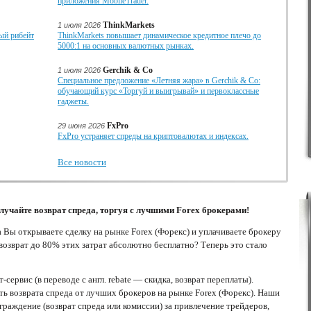
приложения MobileTrader.
ThinkMarkets
1 июля 2026
ый рибейт
ThinkMarkets повышает динамическое кредитное плечо до
5000:1 на основных валютных рынках.
Gerchik & Co
1 июля 2026
Специальное предложение «Летняя жара» в Gerchik & Co:
обучающий курс «Торгуй и выигрывай» и первоклассные
гаджеты.
FxPro
29 июня 2026
FxPro устраняет спреды на криптовалютах и индексах.
Все новости
учайте возврат спреда, торгуя с лучшими Forex брокерами!
а Вы открываете сделку на рынке Forex (Форекс) и уплачиваете брокеру
озврат до 80% этих затрат абсолютно бесплатно? Теперь это стало
ервис (в переводе с англ. rebate — скидка, возврат переплаты).
ь возврата спреда от лучших брокеров на рынке Forex (Форекс). Наши
раждение (возврат спреда или комиссии) за привлечение трейдеров,