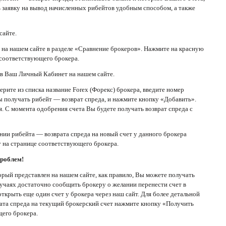
ь заявку на вывод начисленных рибейтов удобным способом, а также
сайте.
 на нашем сайте в разделе «Сравнение брокеров». Нажмите на красную
 соответствующего брокера.
 в Ваш Личный Кабинет на нашем сайте.
рите из списка название Forex (Форекс) брокера, введите номер
ы получать рибейт — возврат спреда, и нажмите кнопку «Добавить».
я. С момента одобрения счета Вы будете получать возврат спреда с
нии рибейта — возврата спреда на новый счет у данного брокера
 на странице соответствующего брокера.
проблем!
торый представлен на нашем сайте, как правило, Вы можете получать
лучаях достаточно сообщить брокеру о желании перенести счет в
ткрыть еще один счет у брокера через наш сайт. Для более детальной
ата спреда на текущий брокерский счет нажмите кнопку «Получить
его брокера.