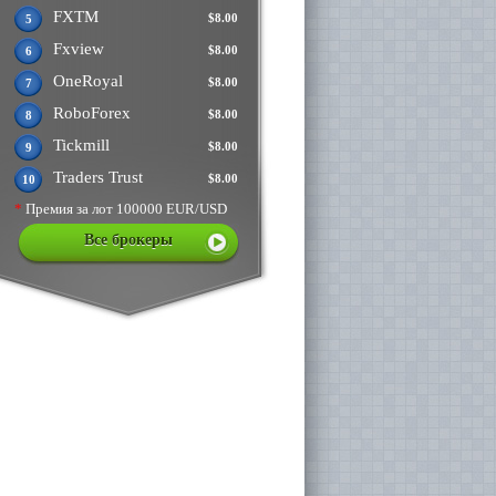
FXTM
$8.00
5
Fxview
$8.00
6
OneRoyal
$8.00
7
RoboForex
$8.00
8
Tickmill
$8.00
9
Traders Trust
$8.00
10
*
Премия за лот 100000 EUR/USD
Все брокеры