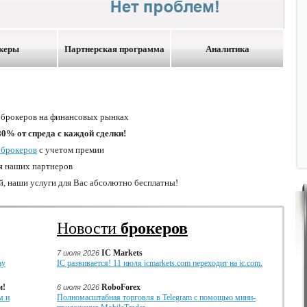
керы
Партнерская программа
Аналитика
 брокеров на финансовых рынках
0% от спреда с каждой сделки!
 брокеров
с учетом премии
я наших партнеров
, наши услуги для Вас абсолютно бесплатны!
Новости
брокеров
IC Markets
7 июля 2026
ay
IC развивается! 11 июля icmarkets.com переходит на ic.com.
м!
RoboForex
6 июля 2026
м и
Полномасштабная торговля в Telegram с помощью мини-