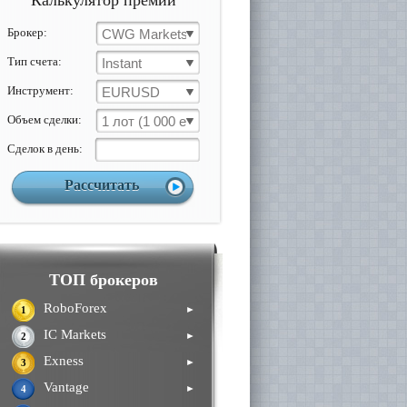
Калькулятор премии
Брокер:
CWG Markets
Тип счета:
Instant
Инструмент:
EURUSD
Объем сделки:
1 лот (1 000 ед)
Cделок в день:
ТОП брокеров
RoboForex
►
1
IC Markets
►
2
Exness
►
3
Vantage
►
4