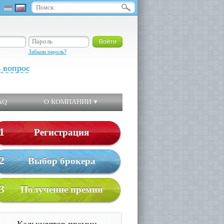
Забыли пароль?
ь вопрос
AQ
О КОМПАНИИ
1
Регистрация
2
Выбор брокера
3
Получение премии