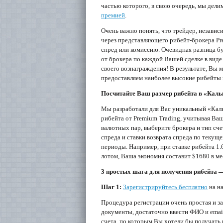
частью которого, в свою очередь, мы дел
премией
.
Очень важно понять, что трейдер, независи
через представляющего рибейт-брокера Pr
спред или комиссию. Очевидная разница бу
от брокера по каждой Вашей сделке в виде
своего вознаграждения! В результате, Вы 
предоставляем наиболее высокие рибейты 
Посчитайте Ваш размер рибейта в «Каль
Мы разработали для Вас уникальный «Кал
рибейта от Premium Trading, учитывая Ва
валютных пар, выберите брокера и тип счет
спреда и ставки возврата спреда по текущ
периоды. Например, при ставке рибейта 1.
лотом, Ваша экономия составит $1680 в ме
3 простых шага для получения рибейта —
Шаг 1:
Зарегистрируйтесь бесплатно
на на
Процедура регистрации очень простая и з
документы, достаточно ввести ФИО и emai
счета, по которым Вы хотели бы получать 