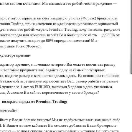
имся со своими клиентами. Мы называем это рибейт-вознаграждение —
мо от того, открыл ли он счет напрямую у Forex (Форекс) брокера или
emium Trading, при заключении каждой сделки уплачивает одинаковый
дет в том, что рибейт-сервис Premium Trading, получив вознаграждение
 части спреда или комиссии, вернет Вам большую ее часть — до 80% от
можете получить возврат до 80% спреда или комиссии! Мы
на рынке Forex (Форекс)!
куляторе премии»
ькулятор премии», с помощью которого Вы можете посчитать размер
ши торговые предпочтения. Задайте одну из самых популярных
а, введите размер и количество сделок в день. На основании типичного
ей валютной паре калькулятор посчитает Ваш размер рибейта за разные
6 пунктов за 1 лот по EURUSD, заключая 5 сделок в день указанным
сяц. А сколько Вы сейчас переплачиваете у своего брокера?
 возврата спреда от Premium Trading:
шем сайте.
аймет у Вас не больше минуты! Мы не требуем высылать нам какие-либо
l. В Вашем личном кабинете Вы сможете добавлять Ваши брокерские
рибейт — возврат спреда, отслеживать баланс и историю Вашего счета,