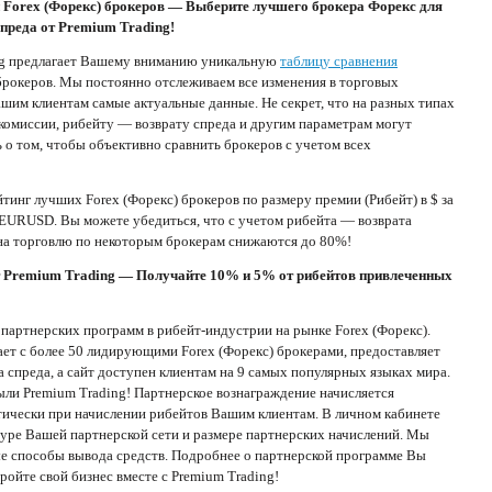
 Forex (Форекс) брокеров — Выберите лучшего брокера Форекс для
спреда от Premium Trading!
ing предлагает Вашему вниманию уникальную
таблицу сравнения
брокеров. Мы постоянно отслеживаем все изменения в торговых
шим клиентам самые актуальные данные. Не секрет, что на разных типах
 комиссии, рибейту — возврату спреда и другим параметрам могут
 о том, чтобы объективно сравнить брокеров с учетом всех
инг лучших Forex (Форекс) брокеров по размеру премии (Рибейт) в $ за
 EURUSD. Вы можете убедиться, что с учетом рибейта — возврата
 на торговлю по некоторым брокерам снижаются до 80%!
т Premium Trading — Получайте 10% и 5% от рибейтов привлеченных
артнерских программ в рибейт-индустрии на рынке Forex (Форекс).
ает с более 50 лидирующими Forex (Форекс) брокерами, предоставляет
 спреда, а сайт доступен клиентам на 9 самых популярных языках мира.
ли Premium Trading! Партнерское вознаграждение начисляется
ически при начислении рибейтов Вашим клиентам. В личном кабинете
уре Вашей партнерской сети и размере партнерских начислений. Мы
е способы вывода средств. Подробнее о партнерской программе Вы
тройте свой бизнес вместе с Premium Trading!