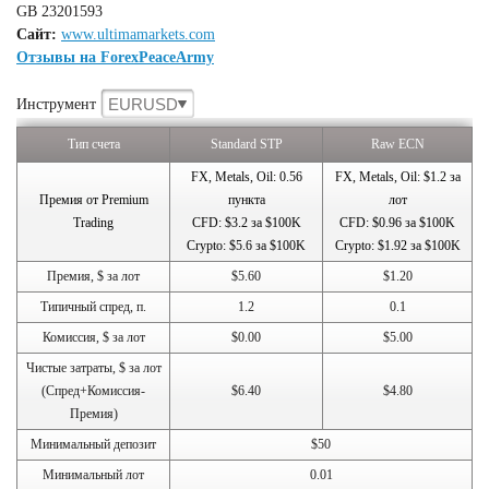
GB 23201593
Сайт:
www.ultimamarkets.com
Отзывы на ForexPeaceArmy
EURUSD
Инструмент
Тип счета
Standard STP
Raw ECN
FX, Metals, Oil: 0.56
FX, Metals, Oil: $1.2 за
Премия от Premium
пункта
лот
Trading
CFD: $3.2 за $100K
CFD: $0.96 за $100K
Crypto: $5.6 за $100K
Crypto: $1.92 за $100K
Премия, $ за лот
$5.60
$1.20
Типичный спред, п.
1.2
0.1
Комиссия, $ за лот
$0.00
$5.00
Чистые затраты, $ за лот
(Спред+Комиссия-
$6.40
$4.80
Премия)
Минимальный депозит
$50
Минимальный лот
0.01