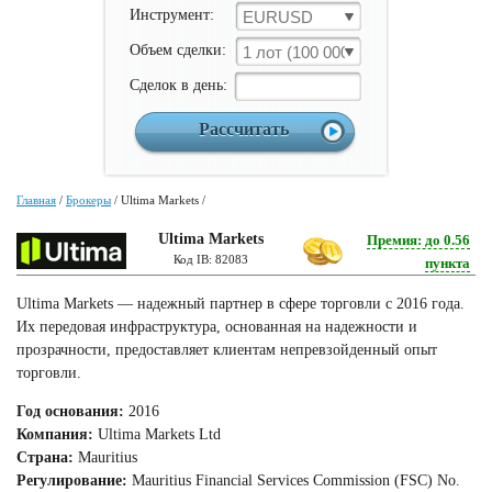
Инструмент:
EURUSD
Объем сделки:
1 лот (100 000 ед)
Cделок в день:
Главная
/
Брокеры
/
Ultima Markets
/
Ultima Markets
Премия: до 0.56
Код IB: 82083
пункта
Ultima Markets — надежный партнер в сфере торговли с 2016 года.
Их передовая инфраструктура, основанная на надежности и
прозрачности, предоставляет клиентам непревзойденный опыт
торговли.
Год основания:
2016
Компания:
Ultima Markets Ltd
Страна:
Mauritius
Регулирование:
Mauritius Financial Services Commission (FSC) No.