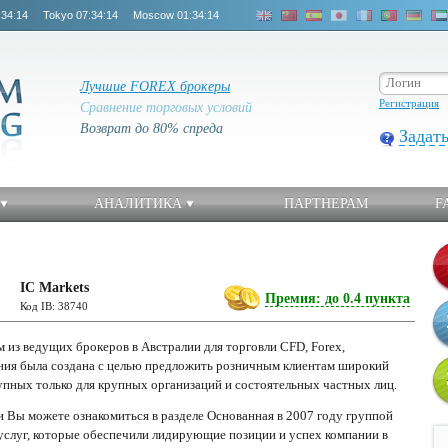
:34:14
Tokyo
07:34:14
Moscow
01:34:14
Лучшие FOREX брокеры
Регистрация
Сравнение торговых условий
Возврат до 80% спреда
Задат
АНАЛИТИКА
ПАРТНЕРАМ
F
IC Markets
Премия: до 0.4 пункта
Код IB: 38740
ним из ведущих брокеров в Австралии для торговли CFD, Forex,
ния была создана с целью предложить розничным клиентам широкий
упных только для крупных организаций и состоятельных частных лиц.
 Вы можете ознакомиться в разделе Основанная в 2007 году группой
слуг, которые обеспечили лидирующие позиции и успех компании в