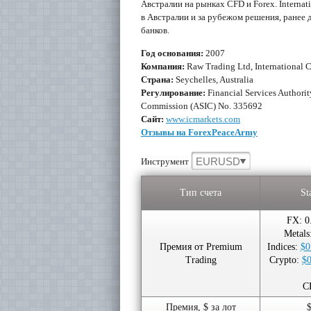
Австралии на рынках CFD и Forex. Interna
в Австралии и за рубежом решения, ранее
банков.
Год основания:
2007
Компания:
Raw Trading Ltd, International C
Страна:
Seychelles, Australia
Регулирование:
Financial Services Authorit
Commission (ASIC) No. 335692
Сайт:
www.icmarkets.com
Отзывы на ForexPeaceArmy
EURUSD
Инструмент
Тип счета
St
FX: 0
Metals
Премия от Premium
Indices:
$0
Trading
Crypto:
$0
C
Премия, $ за лот