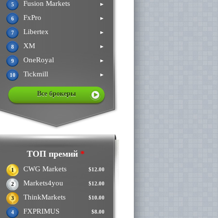
Fusion Markets
►
5
FxPro
►
6
Libertex
►
7
XM
►
8
OneRoyal
►
9
Tickmill
►
10
Все брокеры
ТОП премий
*
CWG Markets
$12.00
1
Markets4you
$12.00
2
ThinkMarkets
$10.00
3
FXPRIMUS
$8.00
4