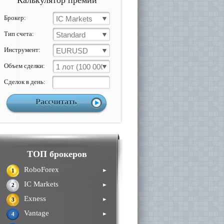
Калькулятор премии
Брокер:
IC Markets
Тип счета:
Standard
Инструмент:
EURUSD
Объем сделки:
1 лот (100 000 ед)
Cделок в день:
ТОП брокеров
RoboForex
►
1
IC Markets
►
2
Exness
►
3
Vantage
►
4