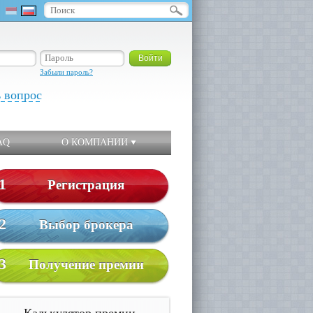
Забыли пароль?
ь вопрос
AQ
О КОМПАНИИ
1
Регистрация
2
Выбор брокера
3
Получение премии