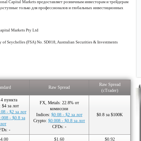
tional Capital Markets предоставляет розничным инвесторам и трейдерам
 доступные только для профессионалов и глобальных инвестиционных
apital Markets Pty Ltd
y of Seychelles (FSA) No. SD018, Australian Securities & Investments
Raw Spread
andard
Raw Spread
(cTrader)
.4 пункта
FX, Metals: 22.8% от
: $4 за лот
комиссии
.08 - $2 за лот
Indices:
$0.08 - $2 за лот
$0.8 за $100K
.008 - $0.8 за
Crypto:
$0.008 - $0.8 за лот
лот
CFDs: -
FDs: -
$4.00
$1.60
$0.92