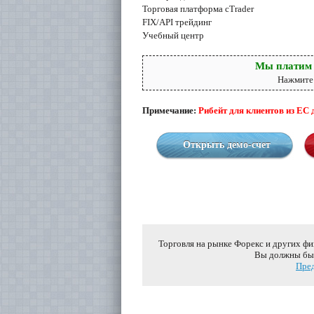
Торговая платформа cTrader
FIX/API трейдинг
Учебный центр
Мы платим 
Нажмите 
Примечание:
Рибейт для клиентов из ЕС 
Открыть демо-счет
Торговля на рынке Форекс и других ф
Вы должны быт
Пред