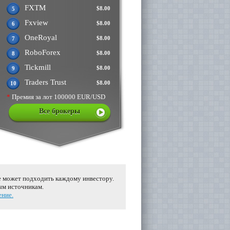
FXTM
$8.00
5
Fxview
$8.00
6
OneRoyal
$8.00
7
RoboForex
$8.00
8
Tickmill
$8.00
9
Traders Trust
$8.00
10
*
Премия за лот 100000 EUR/USD
Все брокеры
е может подходить каждому инвестору.
ым источникам.
ение.