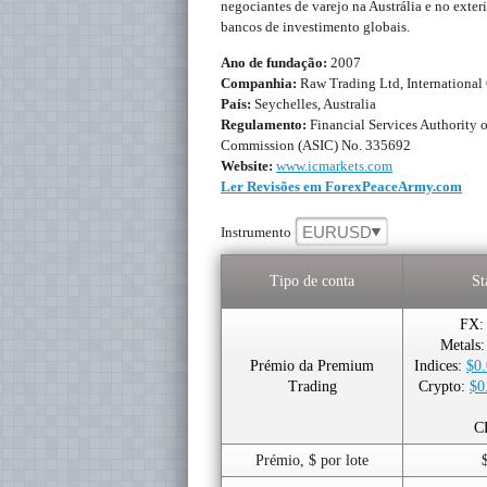
negociantes de varejo na Austrália e no exter
bancos de investimento globais.
Ano de fundação:
2007
Companhia:
Raw Trading Ltd, International 
País:
Seychelles, Australia
Regulamento:
Financial Services Authority 
Commission (ASIC) No. 335692
Website:
www.icmarkets.com
Ler Revisões em ForexPeaceArmy.com
EURUSD
Instrumento
Tipo de conta
St
FX: 
Metals:
Prémio da Premium
Indices:
$0.
Trading
Crypto:
$0
C
Prémio, $ por lote