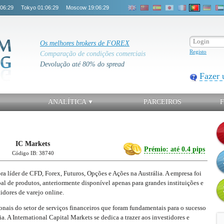
:06:29
Tokyo
01:06:29
Moscow
19:06:29
Os melhores brokers de FOREX
Registo
Comparação de condições comerciais
Devolução até 80% do spread
Fazer 
ANALÍTICA
PARCEIROS
IC Markets
Prémio: até 0.4 pips
Código IB: 38740
ra líder de CFD, Forex, Futuros, Opções e Ações na Austrália. A empresa foi
al de produtos, anteriormente disponível apenas para grandes instituições e
tidores de varejo online.
ais do setor de serviços financeiros que foram fundamentais para o sucesso
. A International Capital Markets se dedica a trazer aos investidores e