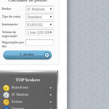
Calculador do prémio
Broker:
IC Markets
Tipo da conta:
Standard
Instrumento:
EURUSD
Volume da
1 lote (100 000 un.)
negociação:
Negociações por
dia:
TOP brokers
RoboForex
►
1
IC Markets
►
2
Exness
►
3
Vantage
►