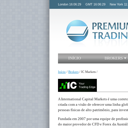
London
16:06:29
GMT
16:06:29
New York
11
INÍCIO
BROKERS
Início
/
Brokers
/
IC Markets
/
A International Capital Markets é uma correto
criada com a visão de oferecer uma linha glob
pessoas físicas de alto patrimônio, para inves
Fundada em 2007 por uma equipe de profission
do maior provedor de CFD e Forex da Austrália