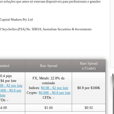
ior soluções que antes só estavam disponíveis para profissionais e grandes
Capital Markets Pty Ltd
of Seychelles (FSA) No. SD018, Australian Securities & Investments
Raw Spread
andard
Raw Spread
(cTrader)
0.4 pips
FX, Metals: 22.8% da
 $4 por lote
comissão
08 - $2 por lote
Indices:
$0.08 - $2 por lote
$0.8 por $100K
.008 - $0.8 por
Crypto:
$0.008 - $0.8 por lote
lote
CFDs: -
FDs: -
$4.00
$1.60
$0.92