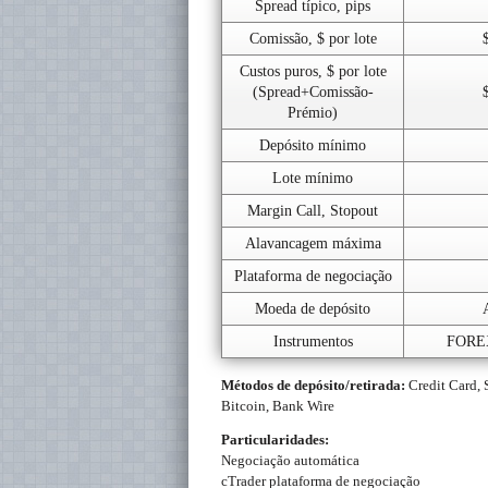
Spread típico, pips
Comissão, $ por lote
Custos puros, $ por lote
(Spread+Comissão-
Prémio)
Depósito mínimo
Lote mínimo
Margin Call, Stopout
Alavancagem máxima
Plataforma de negociação
Moeda de depósito
Instrumentos
FOREX,
Métodos de depósito/retirada:
Credit Card, S
Bitcoin, Bank Wire
Particularidades:
Negociação automática
cTrader plataforma de negociação