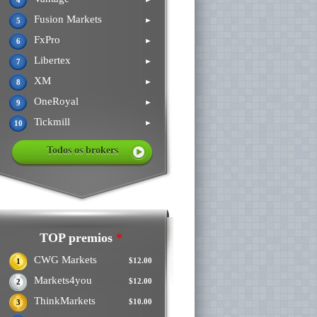
4
Fusion Markets
►
5
FxPro
►
6
Libertex
►
7
XM
►
8
OneRoyal
►
9
Tickmill
►
10
Todos os brokers
TOP premios
*
CWG Markets
$12.00
1
Markets4you
$12.00
2
ThinkMarkets
$10.00
3