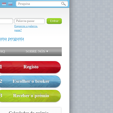
Esqueceu a palavra-
passe?
uma pergunta
FAQ
SOBRE NÓS
1
Registo
2
Escolher o broker
3
Receber o prémio