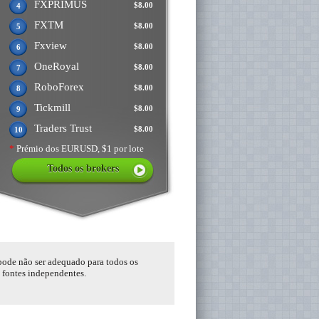
FXPRIMUS
$8.00
4
FXTM
$8.00
5
Fxview
$8.00
6
OneRoyal
$8.00
7
RoboForex
$8.00
8
Tickmill
$8.00
9
Traders Trust
$8.00
10
*
Prémio dos EURUSD, $1 por lote
Todos os brokers
 pode não ser adequado para todos os
s fontes independentes.