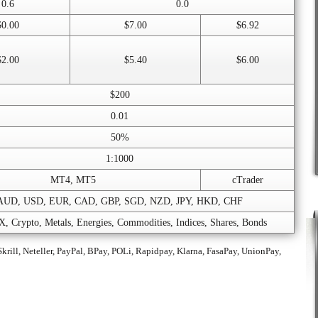
0.6
0.0
$0.00
$7.00
$6.92
$2.00
$5.40
$6.00
$200
0.01
50%
1:1000
MT4, MT5
cTrader
AUD, USD, EUR, CAD, GBP, SGD, NZD, JPY, HKD, CHF
 Crypto, Metals, Energies, Commodities, Indices, Shares, Bonds
krill, Neteller, PayPal, BPay, POLi, Rapidpay, Klarna, FasaPay, UnionPay,