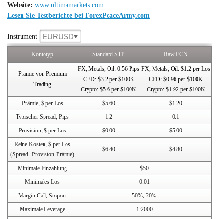
Website:
www.ultimamarkets.com
Lesen Sie Testberichte bei ForexPeaceArmy.com
EURUSD
Instrument
Kontotyp
Standard STP
Raw ECN
FX, Metals, Oil: 0.56 Pips
FX, Metals, Oil: $1.2 per Los
Prämie von Premium
CFD: $3.2 per $100K
CFD: $0.96 per $100K
Trading
Crypto: $5.6 per $100K
Crypto: $1.92 per $100K
Prämie, $ per Los
$5.60
$1.20
Typischer Spread, Pips
1.2
0.1
Provision, $ per Los
$0.00
$5.00
Reine Kosten, $ per Los
$6.40
$4.80
(Spread+Provision-Prämie)
Minimale Einzahlung
$50
Minimales Los
0.01
Margin Call, Stopout
50%, 20%
Maximale Leverage
1:2000