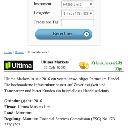
Instrument:
EURUSD
Losgröße:
1 los (100 000 un.)
Trades pro Tag:
Home
/
Broker
/
Ultima Markets
/
Ultima Markets
Prämie: bis zu 0.56
IB-Code: 82083
Pips
Ultima Markets ist seit 2016 ein vertrauenswürdiger Partner im Handel.
Die hochmoderne Infrastruktur basiert auf Zuverlässigkeit und
Transparenz und bietet Kunden ein beispielloses Handelserlebnis.
Gründungsjahr:
2016
Firma:
Ultima Markets Ltd
Land:
Mauritius
Regelung:
Mauritius Financial Services Commission (FSC) No. GB
23201593