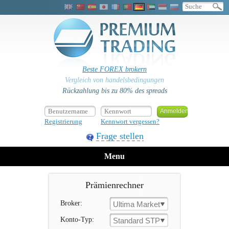
Beste FOREX brokern
Vergleich von handelsbedingungen
Rückzahlung bis zu 80% des spreads
Registrierung
Kennwort vergessen?
Frage stellen
Menu
Prämienrechner
Broker:
Ultima Markets
Konto-Typ:
Standard STP