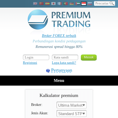
Broker FOREX terbaik
Perbandingan kondisi perdagangan
Remunerasi spread hingga 80%
Registrasi
Lupa kata sandi?
Pertanyaan
Menu
Kalkulator premium
Broker:
Ultima Markets
Jenis Akun:
Standard STP