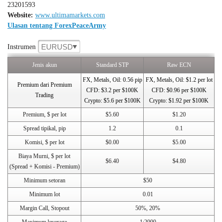
23201593
Website:
www.ultimamarkets.com
Ulasan tentang ForexPeaceArmy
EURUSD
Instrumen
Jenis akun
Standard STP
Raw ECN
FX, Metals, Oil: 0.56 pip
FX, Metals, Oil: $1.2 per lot
Premium dari Premium
CFD: $3.2 per $100K
CFD: $0.96 per $100K
Trading
Crypto: $5.6 per $100K
Crypto: $1.92 per $100K
Premium, $ per lot
$5.60
$1.20
Spread tipikal, pip
1.2
0.1
Komisi, $ per lot
$0.00
$5.00
Biaya Murni, $ per lot
$6.40
$4.80
(Spread + Komisi - Premium)
Minimum setoran
$50
Minimum lot
0.01
Margin Call, Stopout
50%, 20%