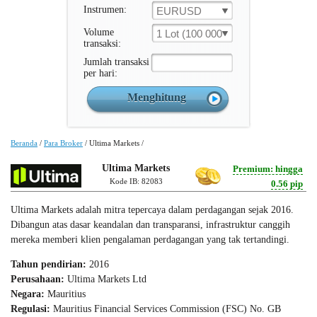
Instrumen:
EURUSD
Volume
1 Lot (100 000 Unit )
transaksi:
Jumlah transaksi
per hari:
Beranda
/
Para Broker
/
Ultima Markets
/
Ultima Markets
Premium: hingga
Kode IB: 82083
0.56 pip
Ultima Markets adalah mitra tepercaya dalam perdagangan sejak 2016.
Dibangun atas dasar keandalan dan transparansi, infrastruktur canggih
mereka memberi klien pengalaman perdagangan yang tak tertandingi.
Tahun pendirian:
2016
Perusahaan:
Ultima Markets Ltd
Negara:
Mauritius
Regulasi:
Mauritius Financial Services Commission (FSC) No. GB