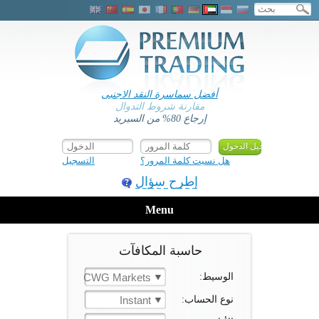
أفضل سماسرة النقد الاجنبى
مقارنة شروط التدوال
إرجاع 80% من السبريد
هل نسيت كلمة المرور؟
التسجيل
إطرح سؤال
Menu
حاسبة المكافآت
الوسيط:
CWG Markets
نوع الحساب:
Instant