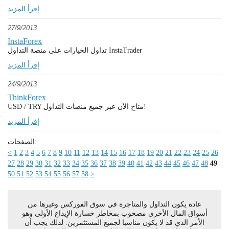
إقرأ المزيد
27/9/2013
InstaForex
تداول الخيارات على منصة التداول InstaTrader
إقرأ المزيد
24/9/2013
ThinkForex
USD / TRY متاح الآن عبر جميع منصات التداول!
إقرأ المزيد
الصفحات:
<
1
2
3
4
5
6
7
8
9
10
11
12
13
14
15
16
17
18
19
20
21
22
23
24
25
26
27
28
29
30
31
32
33
34
35
36
37
38
39
40
41
42
43
44
45
46
47
48
49
50
51
52
53
54
55
56
57
58
>
عادة يكون التداول والمتاجرة في سوق الفوركس وغيرها من
أسواق المال الأخرى مصحوب بمخاطر خسارة الإيداع الأولي وهو
الأمر الذي قد لا يكون مناسبا لجميع المستثمرين. لذلك يجب أن