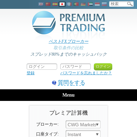
ベストFXブローカー
取引条件の比較
スプレッド80%までのキャッシュバック
登録
パスワードを忘れましたか？
質問をする
Menu
プレミア計算機
ブローカー:
CWG Markets
口座タイプ:
Instant