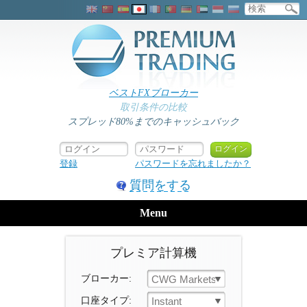
ベストFXブローカー
取引条件の比較
スプレッド80%までのキャッシュバック
登録
パスワードを忘れましたか？
質問をする
Menu
プレミア計算機
ブローカー:
CWG Markets
口座タイプ:
Instant