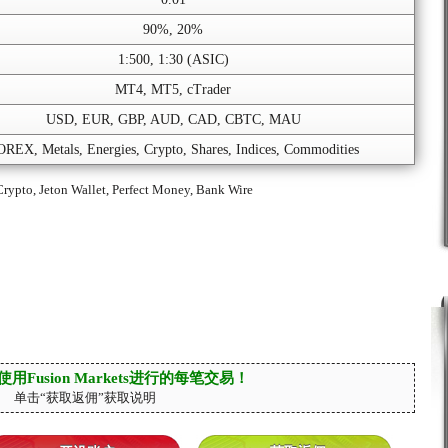
90%, 20%
1:500, 1:30 (ASIC)
MT4, MT5, cTrader
USD, EUR, GBP, AUD, CAD, CBTC, MAU
REX, Metals, Energies, Crypto, Shares, Indices, Commodities
rypto, Jeton Wallet, Perfect Money, Bank Wire
用Fusion Markets进行的每笔交易！
单击“获取返佣”获取说明