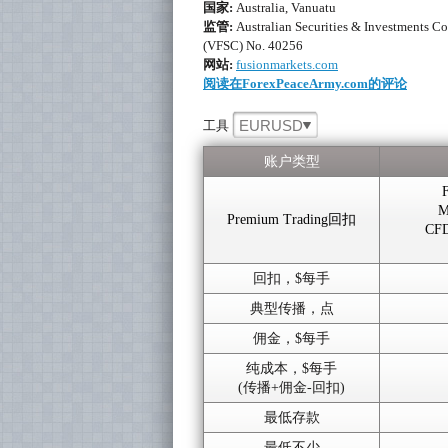
国家:
Australia, Vanuatu
监管:
Australian Securities & Investments C
(VFSC) No. 40256
网站:
fusionmarkets.com
阅读在ForexPeaceArmy.com的评论
EURUSD
工具
账户类型
M
Premium Trading回扣
CFD
回扣，$每手
典型传播，点
佣金，$每手
纯成本，$每手
(传播+佣金-回扣)
最低存款
最低不少