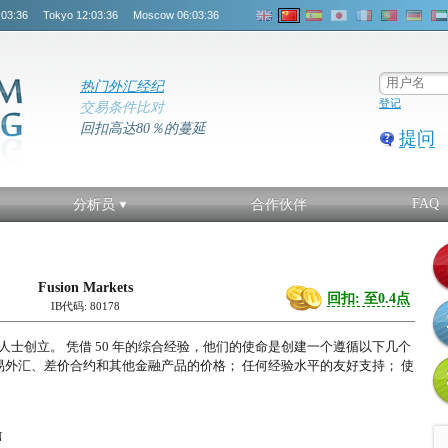
:03:36
Tokyo
12:03:36
Moscow
06:03:36
热门外汇经纪
登记
交易条件比对
回扣高达80％的蔓延
提问
FAQ
分析员
合作伙伴
Fusion Markets
回扣: 至0.4点
IB代码: 80178
业的资深人士创立。 凭借 50 年的综合经验，他们的使命是创建一个遵循以下几个
易外汇、差价合约和其他金融产品的价格； 任何经验水平的友好支持； 使
N