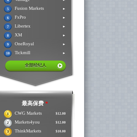
4
Fusion Markets
►
5
FxPro
►
6
Libertex
►
7
XM
►
8
OneRoyal
►
9
Tickmill
►
10
全部经纪人
最高保费
*
CWG Markets
$12.00
1
Markets4you
$12.00
2
ThinkMarkets
$10.00
3