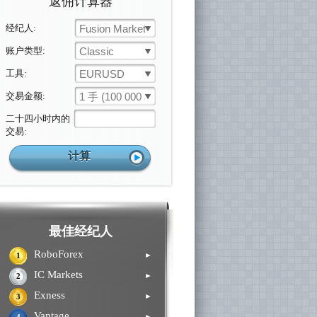
返佣计算器
经纪人:
Fusion Markets
账户类型:
Classic
工具:
EURUSD
交易金额:
1 手 (100 000 单位)
二十四小时内的
交易:
最佳经纪人
RoboForex
►
1
IC Markets
►
2
Exness
►
3
Vantage
►