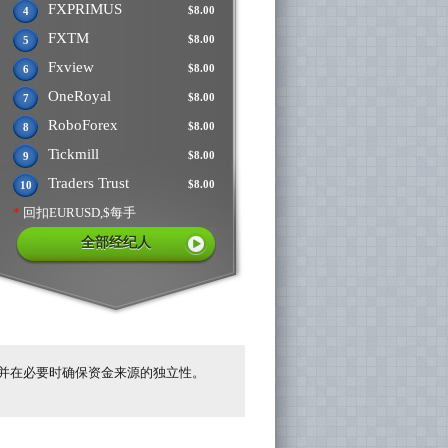
FXPRIMUS
$8.00
4
FXTM
$8.00
5
Fxview
$8.00
6
OneRoyal
$8.00
7
RoboForex
$8.00
8
Tickmill
$8.00
9
Traders Trust
$8.00
10
*
回扣EURUSD,$每手
全部经纪人
并在必要时确保资金来源的独立性。