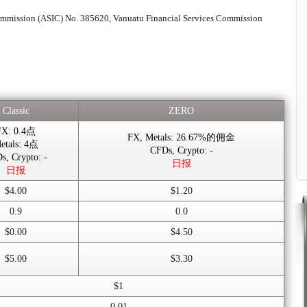
ommission (ASIC) No. 385620, Vanuatu Financial Services Commission
Classic
ZERO
FX: 0.4点
FX, Metals: 26.67%的佣金
etals: 4点
CFDs, Crypto: -
s, Crypto: -
日报
日报
$4.00
$1.20
0.9
0.0
$0.00
$4.50
$5.00
$3.30
$1
0.01