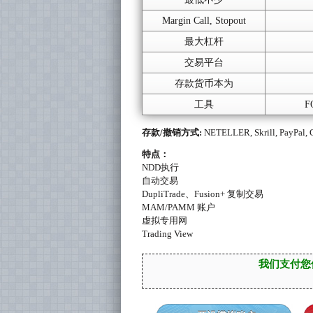
Margin Call, Stopout
最大杠杆
交易平台
存款货币本为
工具
FO
存款/撤销方式:
NETELLER, Skrill, PayPal, C
特点：
NDD执行
自动交易
DupliTrade、Fusion+ 复制交易
MAM/PAMM 账户
虚拟专用网
Trading View
我们支付您使