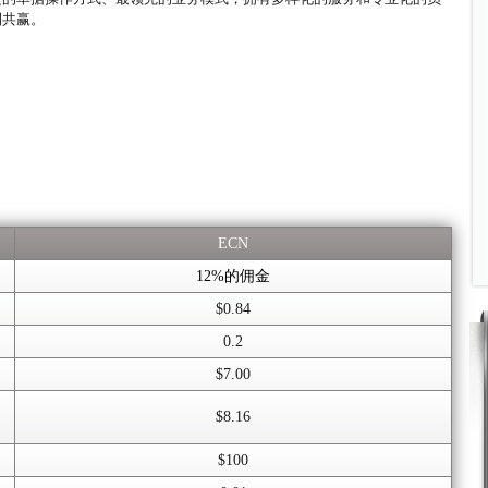
利共赢。
ECN
12%的佣金
$0.84
0.2
$7.00
$8.16
$100