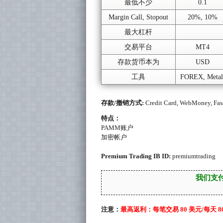
最低不少
0.1
Margin Call, Stopout
20%, 10%
最大杠杆
交易平台
MT4
存款货币本为
USD
工具
FOREX, Metal
存款/撤销方式:
Credit Card, WebMoney, Fas
特点：
PAMM账户
加密帐户
Premium Trading IB ID:
premiumtrading
我们支付
注意：
最高返利：每笔交易 80 美元/每天 80