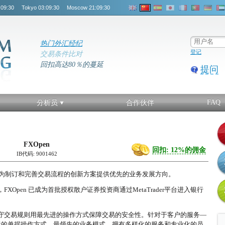
:09:30
Tokyo
03:09:30
Moscow
21:09:30
热门外汇经纪
登记
交易条件比对
回扣高达80％的蔓延
提问
FAQ
分析员
合作伙伴
FXOpen
回扣: 12%的佣金
IB代码: 9001462
服务，为制订和完善交易流程的创新方案提供优先的业务发展方向。
，FXOpen 已成为首批授权散户证券投资商通过MetaTrader平台进入银行
格遵守交易规则用最先进的操作方式保障交易的安全性。针对于客户的服务—
捷的单据操作方式、最领先的业务模式，拥有多样化的服务和专业化的员