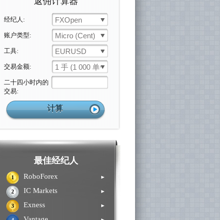
返佣计算器
经纪人:
FXOpen
账户类型:
Micro (Cent)
工具:
EURUSD
交易金额:
1 手 (1 000 单位)
二十四小时内的
交易:
最佳经纪人
RoboForex
►
1
IC Markets
►
2
Exness
►
3
Vantage
►