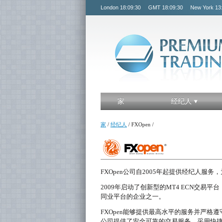
London
18:09:30
GMT
18:09:30
New York
13
家
经纪人
家
/
经纪人
/
FXOpen
/
FXOpen公司自2005年起提供经纪人
2009年启动了创新型的MT4 ECN交易平台
同业平台的企业之一。
FXOpen能够提供最高水平的服务并严
公司提供了安全可靠的交易服务，采用快