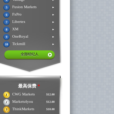
4
Fusion Markets
►
5
FxPro
►
6
Libertex
►
7
XM
►
8
OneRoyal
►
9
Tickmill
►
10
全部经纪人
最高保费
*
CWG Markets
$12.00
1
Markets4you
$12.00
2
ThinkMarkets
$10.00
3