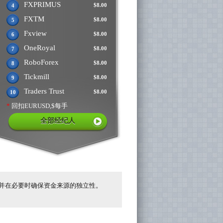
FXPRIMUS
$8.00
4
FXTM
$8.00
5
Fxview
$8.00
6
OneRoyal
$8.00
7
RoboForex
$8.00
8
Tickmill
$8.00
9
Traders Trust
$8.00
10
*
回扣EURUSD,$每手
全部经纪人
并在必要时确保资金来源的独立性。