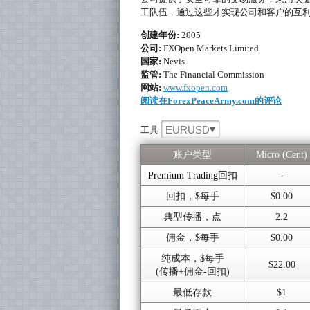
工队伍，通过这些才实现公司和客户的互
创建年份:
2005
公司:
FXOpen Markets Limited
国家:
Nevis
监管:
The Financial Commission
网站:
www.fxopen.com
阅读在ForexPeaceArmy.com的评论
EURUSD
工具
账户类型
Micro (Cent)
Premium Trading回扣
-
回扣，$每手
$0.00
典型传播，点
2.2
佣金，$每手
$0.00
纯成本，$每手
$22.00
(传播+佣金-回扣)
最低存款
$1