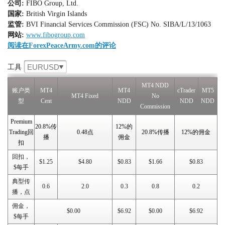
公司:
FIBO Group, Ltd.
国家:
British Virgin Islands
监管:
BVI Financial Services Commission (FSC) No. SIBA/L/13/1063
网站:
www.fibogroup.com
阅读在ForexPeaceArmy.com的评论
EURUSD
工具
MT4 NDD
账户类
MT4
MT4
cTrader
MT5
MT4 Fixed
No
型
Cent
NDD
NDD
NDD
Commission
Premium
20.8%传
12%的
Trading回
0.48点
20.8%传播
12%的佣金
播
佣金
扣
回扣，
$1.25
$4.80
$0.83
$1.66
$0.83
$每手
典型传
0.6
2.0
0.3
0.8
0.2
播，点
佣金，
$0.00
$6.92
$0.00
$6.92
$每手