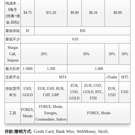
纯成本，
$每手
$4.75
$15.20
$9.09
$6.34
$8.09
(传播+佣
金-回扣)
最低存款
$1
$50
最低不少
0.01
Margin
Call,
20%
50%
20%
50%
Stopout
最大杠杆
1:1000
1:200
1:400
交易平台
MT4
cTrader
MT5
EUR,
EUR, USD,
存款货币
USD,
EUR, USD, RUR,
EUR,
USD,
GOLD, BTC,
USD
本为
GOLD
CHF, GBP
USD
GOLD
ETH
FOREX, Metals,
FOREX,
工具
Energies,
FOREX, Metals
Metals
Commodities, Indices
存款/撤销方式:
Credit Card, Bank Wire, WebMoney, Skrill,