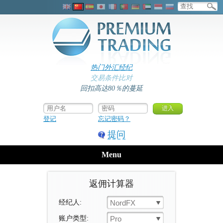
热门外汇经纪
交易条件比对
回扣高达80％的蔓延
登记
忘记密码？
提问
Menu
返佣计算器
经纪人:
NordFX
账户类型:
Pro