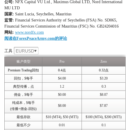
公司:
NFX Capital VU Ltd., Maximus Global LTD, Nord International
MU LTD
国家:
Saint Lucia, Seychelles, Mauritius
监管:
Financial Services Authority of Seychelles (FSA) No. SD065,
Financial Services Commission of Mauritius (FSC) No. GB24204016
网站:
www.nordfx.com
阅读在ForexPeaceArmy.com的评论
EURUSD
工具
账户类型
Pro
Zero
Premium Trading回扣
0.4点
0.32点
回扣，$每手
$4.00
$3.20
典型传播，点
1.2
0.3
佣金，$每手
$0.00
$8.07
纯成本，$每手
$8.00
$7.87
(传播+佣金-回扣)
最低存款
$10 (MT4), $50 (MT5)
$100 (MT4), $200 (MT5)
最低不少
0.01
0.1