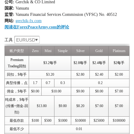
公司:
Gerchik & CO Limited
国家:
Vanuatu
监管:
Vanuatu Financial Services Commission (VFSC) No. 40512
网站:
gerchik-fx.com
阅读在ForexPeaceArmy.com的评论
EURUSD
工具
账户类型
Zero
Mini
Simple
Silver
Gold
Platinum
Premium
$3.2每手
$2.8每手
$2.4每手
$2每手
Trading回扣
回扣，$每手
$3.20
$2.80
$2.40
$2.00
典型传播，点
1.7
0.7
0.3
0.2
佣金，$每手
$0.00
$10.00
$9.00
$8.00
$7.00
纯成本，$每手
(传播+佣金-回
$13.80
$9.80
$8.20
$7.60
$7.00
扣)
最低存款
$100
$500
$1000
$10000
$25000
$100000
最低不少
0.01