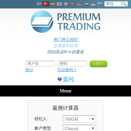
热门外汇经纪
交易条件比对
回扣高达80％的蔓延
登记
忘记密码？
提问
Menu
返佣计算器
经纪人:
TMGM
账户类型:
Classic