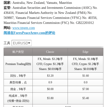
国家:
Australia, New Zealand, Vanuatu, Mauritius
监管:
Australian Securities and Investments Commission (ASIC) No.
436416, Financial Markets Authority in New Zealand (FMA) No.
569807, Vanuatu Financial Services Commission (VFSC) No. 40356,
Mauritius Financial Services Commission (FSC) No. GB22201012
网站:
www.tmgm.com
阅读在ForexPeaceArmy.com的评论
EURUSD
工具
账户类型
Classic
Edge
FX, Metals: $3.2每手
FX, Metals: $1.6每手
Premium Trading回扣
CFD, Crypto: $1.2每手
CFD, Crypto: $1.2每手
Shares: $0.016每手
Shares: $0.016每手
回扣，$每手
$3.20
$1.60
典型传播，点
0.9
0.0
佣金，$每手
$0.00
$7.00
纯成本，$每手
$5.80
$5.40
(传播+佣金-回扣)