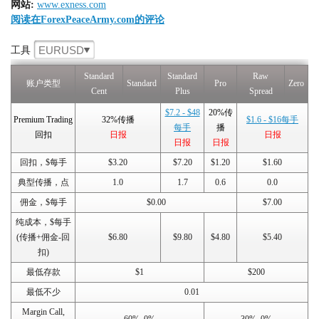
网站:
www.exness.com
阅读在ForexPeaceArmy.com的评论
EURUSD
工具
Standard
Standard
Raw
账户类型
Standard
Pro
Zero
Cent
Plus
Spread
$7.2 - $48
20%传
Premium Trading
32%传播
$1.6 - $16每手
每手
播
回扣
日报
日报
日报
日报
回扣，$每手
$3.20
$7.20
$1.20
$1.60
典型传播，点
1.0
1.7
0.6
0.0
佣金，$每手
$0.00
$7.00
纯成本，$每手
(传播+佣金-回
$6.80
$9.80
$4.80
$5.40
扣)
最低存款
$1
$200
最低不少
0.01
Margin Call,