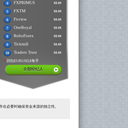
FXPRIMUS
$8.00
4
FXTM
$8.00
5
Fxview
$8.00
6
OneRoyal
$8.00
7
RoboForex
$8.00
8
Tickmill
$8.00
9
Traders Trust
$8.00
10
*
回扣EURUSD,$每手
全部经纪人
并在必要时确保资金来源的独立性。