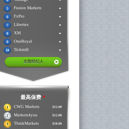
4
Fusion Markets
►
5
FxPro
►
6
Libertex
►
7
XM
►
8
OneRoyal
►
9
Tickmill
►
10
全部经纪人
最高保费
*
CWG Markets
$12.00
1
Markets4you
$12.00
2
ThinkMarkets
$10.00
3