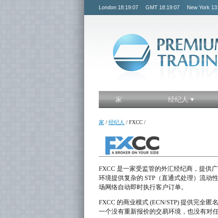
London
18:19:07
GMT
18:19:07
New York
13
家
经纪人
家
/
经纪人
/
FXCC
/
FXCC 是一家受监管的外汇经纪商，提供
环境提供复杂的 STP（直通式处理）流动
场网络自动即时执行客户订单。
FXCC 的商业模式 (ECN/STP) 提
一个没有重新报价的交易环境，也没有对