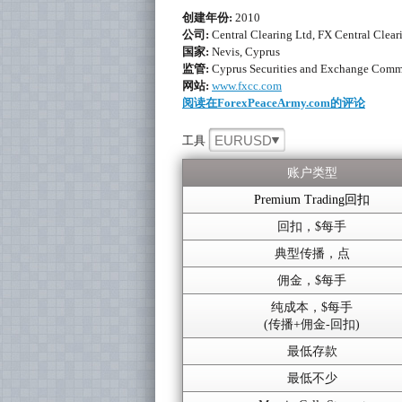
创建年份:
2010
公司:
Central Clearing Ltd, FX Central Clear
国家:
Nevis, Cyprus
监管:
Cyprus Securities and Exchange Comm
网站:
www.fxcc.com
阅读在ForexPeaceArmy.com的评论
EURUSD
工具
账户类型
Premium Trading回扣
回扣，$每手
典型传播，点
佣金，$每手
纯成本，$每手
(传播+佣金-回扣)
最低存款
最低不少