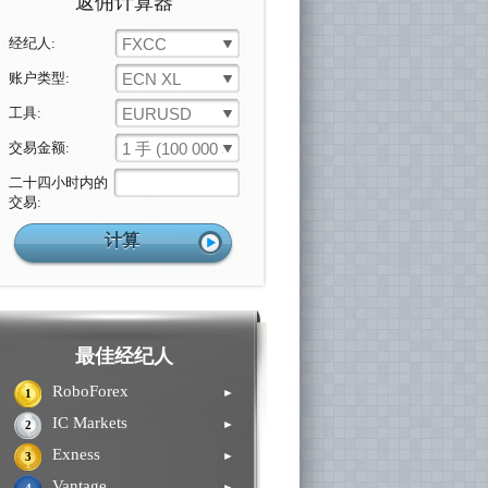
返佣计算器
经纪人:
FXCC
账户类型:
ECN XL
工具:
EURUSD
交易金额:
1 手 (100 000 单位)
二十四小时内的
交易:
最佳经纪人
RoboForex
►
1
IC Markets
►
2
Exness
►
3
Vantage
►