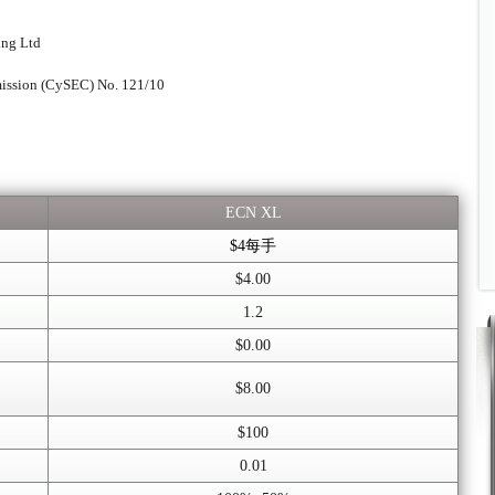
ing Ltd
ission (CySEC) No. 121/10
ECN XL
$4每手
$4.00
1.2
$0.00
$8.00
$100
0.01