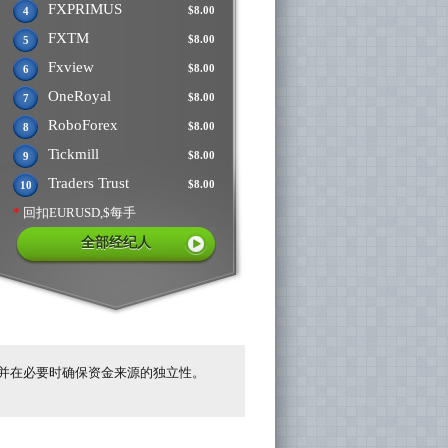
FXPRIMUS
$8.00
4
FXTM
$8.00
5
Fxview
$8.00
6
OneRoyal
$8.00
7
RoboForex
$8.00
8
Tickmill
$8.00
9
Traders Trust
$8.00
10
*
回扣EURUSD,$每手
全部经纪人
并在必要时确保资金来源的独立性。