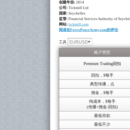
创建年份:
2014
公司:
Tickmill Ltd
国家:
Seychelles
监管:
Financial Services Authority of Seyche
网站:
tickmill.com
阅读在ForexPeaceArmy.com的评论
EURUSD
工具
账户类型
Premium Trading回扣
回扣，$每手
典型传播，点
佣金，$每手
纯成本，$每手
(传播+佣金-回扣)
最低存款
最低不少