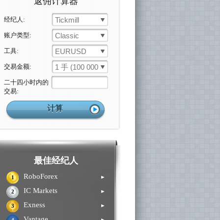
返佣计算器
经纪人:
Tickmill
账户类型:
Classic
工具:
EURUSD
交易金额:
1 手 (100 000 单位)
二十四小时内的
交易:
最佳经纪人
RoboForex
►
1
IC Markets
►
2
Exness
►
3
Vantage
►