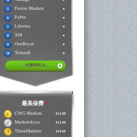
4
Fusion Markets
►
5
FxPro
►
6
Libertex
►
7
XM
►
8
OneRoyal
►
9
Tickmill
►
10
全部经纪人
最高保费
*
CWG Markets
$12.00
1
Markets4you
$12.00
2
ThinkMarkets
$10.00
3