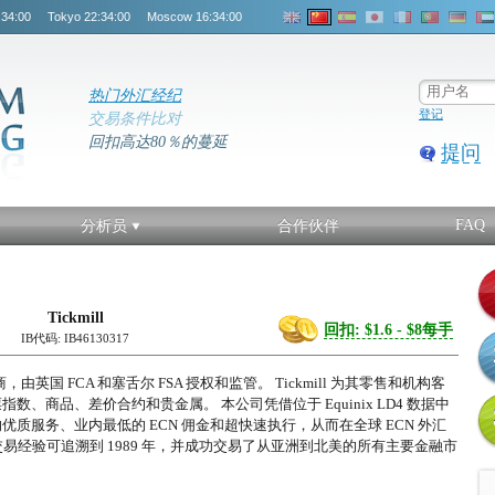
:34:00
Tokyo
22:34:00
Moscow
16:34:00
热门外汇经纪
登记
交易条件比对
回扣高达80％的蔓延
提问
FAQ
分析员
合作伙伴
Tickmill
回扣: $1.6 - $8每手
IB代码: IB46130317
商，由英国 FCA 和塞舌尔 FSA 授权和监管。 Tickmill 为其零售和机构客
、商品、差价合约和贵金属。 本公司凭借位于 Equinix LD4 数据中
质服务、业内最低的 ECN 佣金和超快速执行，从而在全球 ECN 外汇
员的交易经验可追溯到 1989 年，并成功交易了从亚洲到北美的所有主要金融市