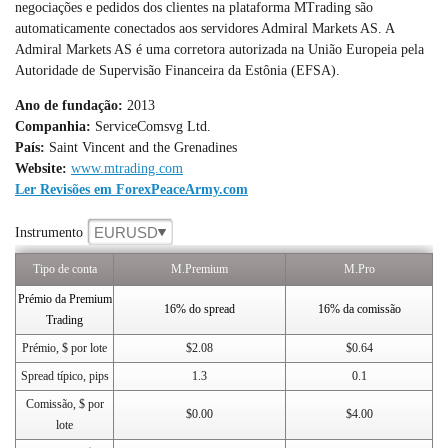
negociações e pedidos dos clientes na plataforma MTrading são
automaticamente conectados aos servidores Admiral Markets AS. A
Admiral Markets AS é uma corretora autorizada na União Europeia pela
Autoridade de Supervisão Financeira da Estônia (EFSA).
Ano de fundação:
2013
Companhia:
ServiceComsvg Ltd.
País:
Saint Vincent and the Grenadines
Website:
www.mtrading.com
Ler Revisões em ForexPeaceArmy.com
EURUSD
Instrumento
Tipo de conta
M.Premium
M.Pro
Prémio da Premium
16% do spread
16% da comissão
Trading
Prémio, $ por lote
$2.08
$0.64
Spread típico, pips
1.3
0.1
Comissão, $ por
$0.00
$4.00
lote