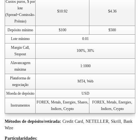
Custos puros, $ por
lote
$10.92
$4.36
(Spread+Comissão-
Prémio)
Depósito mínimo
$100
$500
Lote mínimo
0.01
Margin Call,
100%, 30%
Stopout
Alavancagem
1:1000
máxima
Plataforma de
MT4, Web
negociação
Moeda de depósito
USD
FOREX, Metals, Energies, Shares,
FOREX, Metals, Energies,
Instrumentos
Indices, Crypto
Indices, Crypto
Métodos de depósito/retirada:
Credit Card, NETELLER, Skrill, Bank
Wire
Particularidades: