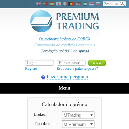
Os melhores brokers de FOREX
Comparação de condições comerciais
Devolução até 80% do spread
Registo
Esqueceu a palavra-passe?
Fazer uma pergunta
Menu
Calculador do prémio
Broker:
MTrading
Tipo da conta:
M.Premium