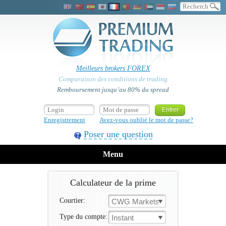
Meilleurs brokers FOREX
Comparaison des conditions de trading
Remboursement jusqu’au 80% du spread
Enregistrement
Avez-vous oublié le mot de passe?
Poser une question
Menu
Calculateur de la prime
Courtier:
CWG Markets
Type du compte:
Instant