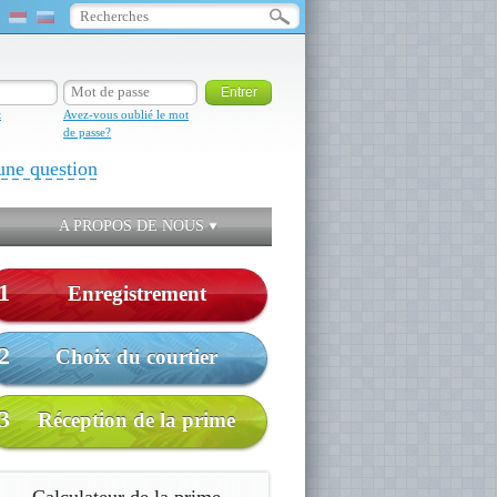
t
Avez-vous oublié le mot
de passe?
une question
A PROPOS DE NOUS
1
Enregistrement
2
Choix du courtier
3
Réception de la prime