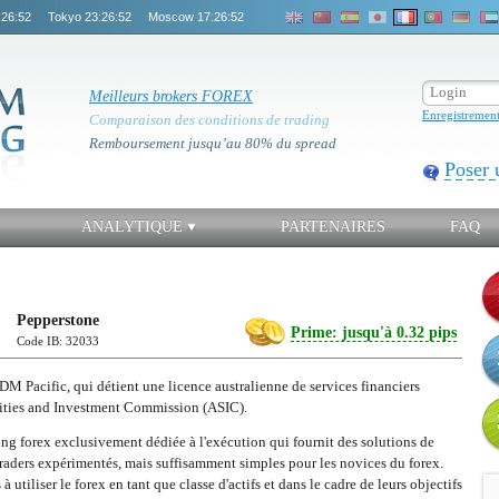
:26:52
Tokyo
23:26:52
Moscow
17:26:52
Meilleurs brokers FOREX
Enregistremen
Comparaison des conditions de trading
Remboursement jusqu’au 80% du spread
Poser 
ANALYTIQUE
PARTENAIRES
FAQ
Pepperstone
Prime: jusqu'à 0.32 pips
Code IB: 32033
DM Pacific, qui détient une licence australienne de services financiers
urities and Investment Commission (ASIC).
ing forex exclusivement dédiée à l'exécution qui fournit des solutions de
traders expérimentés, mais suffisamment simples pour les novices du forex.
à utiliser le forex en tant que classe d'actifs et dans le cadre de leurs objectifs