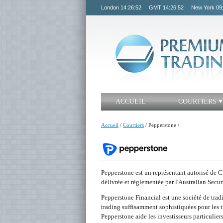
London
14:26:52
GMT
14:26:52
New York
09
ACCUEIL
COURTIERS
Accueil
/
Courtiers
/
Pepperstone
/
Pepperstone est un représentant autorisé de C
délivrée et réglementée par l'Australian Sec
Pepperstone Financial est une société de trad
trading suffisamment sophistiquées pour les 
Pepperstone aide les investisseurs particuliers 