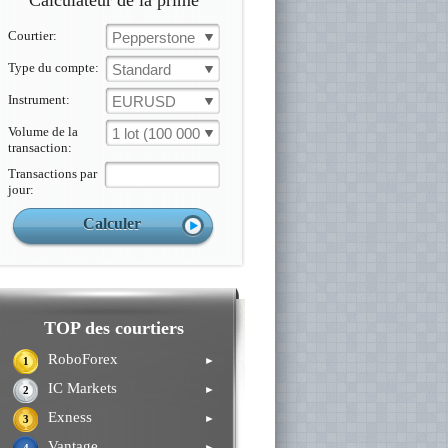
Calculateur de la prime
Courtier:
Pepperstone
Type du compte:
Standard
Instrument:
EURUSD
Volume de la
1 lot (100 000 un.)
transaction:
Transactions par
jour:
TOP des courtiers
RoboForex
►
1
IC Markets
►
2
Exness
►
3
Vantage
►