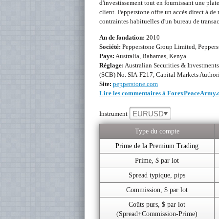
d'investissement tout en fournissant une pla
client. Pepperstone offre un accès direct à de
contraintes habituelles d'un bureau de transac
An de fondation:
2010
Société:
Pepperstone Group Limited, Peppers
Pays:
Australia, Bahamas, Kenya
Réglage:
Australian Securities & Investmen
(SCB) No. SIA-F217, Capital Markets Autho
Site:
pepperstone.com
Lire les commentaires à ForexPeaceArmy
EURUSD
Instrument
Type du compte
Prime de la Premium Trading
Prime, $ par lot
Spread typique, pips
Commission, $ par lot
Coûts purs, $ par lot
(Spread+Commission-Prime)