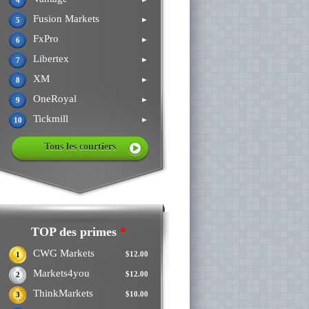
4
Fusion Markets
►
5
FxPro
►
6
Libertex
►
7
XM
►
8
OneRoyal
►
9
Tickmill
►
10
Tous les courtiers
TOP des primes
*
CWG Markets
$12.00
1
Markets4you
$12.00
2
ThinkMarkets
$10.00
3