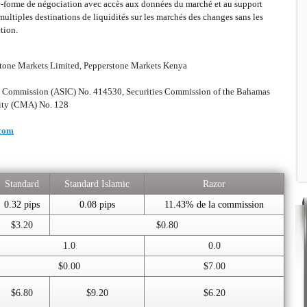
te-forme de négociation avec accès aux données du marché et au support
 multiples destinations de liquidités sur les marchés des changes sans les
tion.
tone Markets Limited, Pepperstone Markets Kenya
ts Commission (ASIC) No. 414530, Securities Commission of the Bahamas
rity (CMA) No. 128
.com
Standard
Standard Islamic
Razor
0.32 pips
0.08 pips
11.43% de la commission
$3.20
$0.80
1.0
0.0
$0.00
$7.00
$6.80
$9.20
$6.20