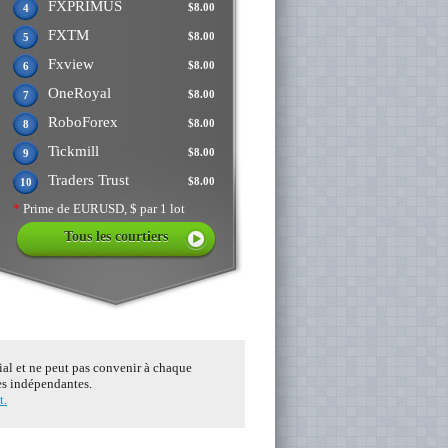
FXPRIMUS
$8.00
4
FXTM
$8.00
5
Fxview
$8.00
6
OneRoyal
$8.00
7
RoboForex
$8.00
8
Tickmill
$8.00
9
Traders Trust
$8.00
10
*
Prime de EURUSD, $ par 1 lot
Tous les courtiers
tial et ne peut pas convenir à chaque
ces indépendantes.
t.