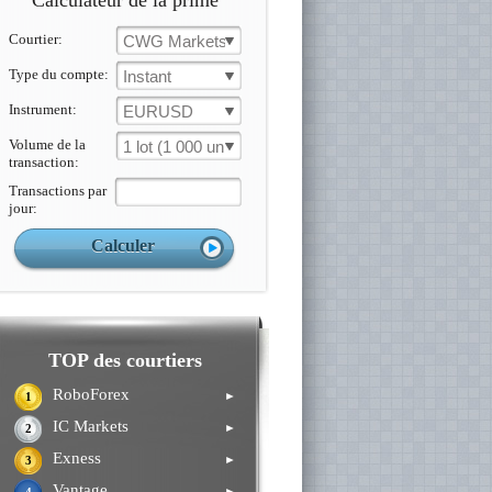
Calculateur de la prime
Courtier:
CWG Markets
Type du compte:
Instant
Instrument:
EURUSD
Volume de la
1 lot (1 000 un.)
transaction:
Transactions par
jour:
TOP des courtiers
RoboForex
►
1
IC Markets
►
2
Exness
►
3
Vantage
►