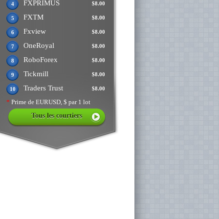
FXPRIMUS
$8.00
4
FXTM
$8.00
5
Fxview
$8.00
6
OneRoyal
$8.00
7
RoboForex
$8.00
8
Tickmill
$8.00
9
Traders Trust
$8.00
10
*
Prime de EURUSD, $ par 1 lot
Tous les courtiers