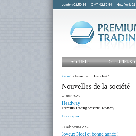
London
02:59:56
GMT
02:59:56
New York
21
ACCUEIL
COURTIERS
Accueil
/
Nouvelles de la société
/
Nouvelles de la société
28 mai 2026
Headway
Premium Trading présente Headway
Lire ci-après
24 décembre 2025
Joyeux Noël et bonne année !