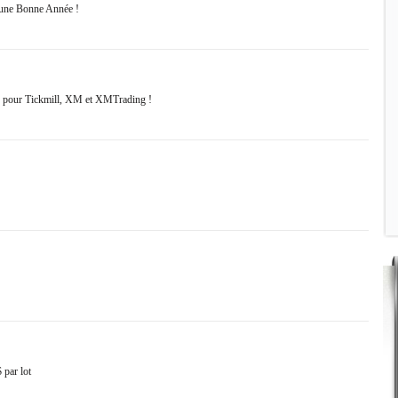
 une Bonne Année !
s pour Tickmill, XM et XMTrading !
 par lot