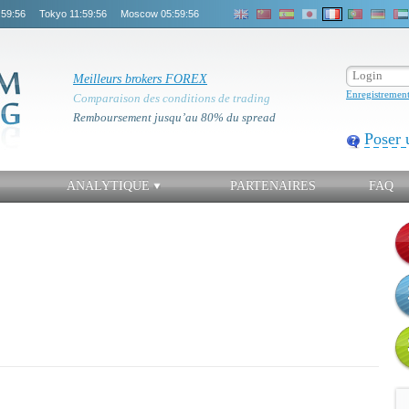
:59:56
Tokyo
11:59:56
Moscow
05:59:56
Meilleurs brokers FOREX
Enregistremen
Comparaison des conditions de trading
Remboursement jusqu’au 80% du spread
Poser 
ANALYTIQUE
PARTENAIRES
FAQ