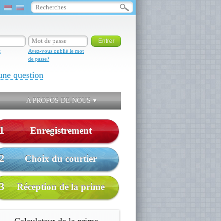
t
Avez-vous oublié le mot
de passe?
une question
A PROPOS DE NOUS
1
Enregistrement
2
Choix du courtier
3
Réception de la prime