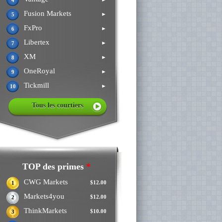
4
Fusion Markets
►
5
FxPro
►
6
Libertex
►
7
XM
►
8
OneRoyal
►
9
Tickmill
►
10
Tous les courtiers
TOP des primes
*
CWG Markets
$12.00
1
Markets4you
$12.00
2
ThinkMarkets
$10.00
3