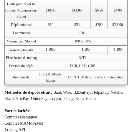
Coûts purs, $ par lot
(Spread+Commission-
$10.00
$11.80
$6.20
$4.00
Prime)
Dépôt minimal
$10
$50
$200
$30000
Lot minimal
0.01
Margin Call, Stopout
100%, 50%
Epaule maximale
1:1000
1:500
1:100
Plate-forme de trading
MT4
Devises du dépôt
EUR, USD, GBP
FOREX, Metals,
Instruments
FOREX, Metals, Indices, Commodities
Indices
Méthodes de dépôt/retrait:
Bank Wire, B2BinPay, Help2Pay, Neteller,
Skrill, SticPay, UnionPay, Crypto, 77pay, Kora, Ecom
Particularités:
Comptes islamiques
Comptes MAM/PAMM
Trading API