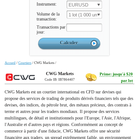
Instrument:
EURUSD
Volume de la
1 lot (1 000 un.)
transaction:
Transactions par
jour:
Accueil
/
Courtiers
/
CWG Markets
/
CWG Markets
Prime: jusqu'à $20
Code IB: IB7864407
par lot
CWG Markets est un courtier international en CFD sur devises qui
propose des services de trading de produits dérivés financiers tels que des
devises, des indices, du pétrole brut, des métaux précieux, des contrats à
terme et autres pour les traders mondiaux. Il propose des services
multilingues, de détail et institutionnels pour l'Europe, l'Asie, l'Afrique,
l'Australie et d'autres pays et régions. Conformément au concept de
commerce à partir d'une fiducie, CWG Markets offre une sécurité
financière aux traders, un spread extrêmement faible, un environnement