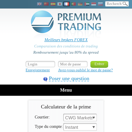
Meilleurs brokers FOREX
Comparaison des conditions de trading
Remboursement jusqu’au 80% du spread
Enregistrement
Avez-vous oublié le mot de passe?
Poser une question
Menu
Calculateur de la prime
Courtier:
CWG Markets
Type du compte:
Instant