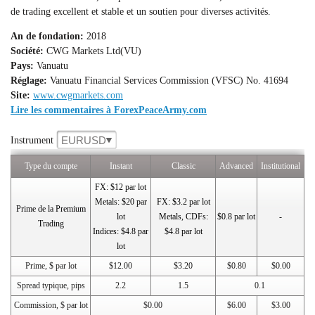
de trading excellent et stable et un soutien pour diverses activités.
An de fondation:
2018
Société:
CWG Markets Ltd(VU)
Pays:
Vanuatu
Réglage:
Vanuatu Financial Services Commission (VFSC) No. 41694
Site:
www.cwgmarkets.com
Lire les commentaires à ForexPeaceArmy.com
EURUSD
Instrument
Type du compte
Instant
Classic
Advanced
Institutional
FX: $12 par lot
Metals: $20 par
FX: $3.2 par lot
Prime de la Premium
lot
Metals, CDFs:
$0.8 par lot
-
Trading
Indices: $4.8 par
$4.8 par lot
lot
Prime, $ par lot
$12.00
$3.20
$0.80
$0.00
Spread typique, pips
2.2
1.5
0.1
Commission, $ par lot
$0.00
$6.00
$3.00