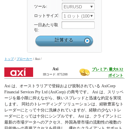
ツール:
EURUSD
ロットサイズ:
1 ロット (100 000 ユニット)
一日あたり取
引:
トップ
/
ブローカー
/
Axi
/
Axi
プレミア: 最大0.32
IBコード: 875288
ポイント
Axi は、オーストラリアで登録および規制されている AxiCorp
Financial Services Pty Ltd (AxiCorp) の商号です。 Axi は、スリッペ
ージを最小限に抑えながら、狭いスプレッドと迅速な約定を実現
します。 同社のトレーディング ソリューションは、経験豊富なト
レーダーにとって十分に洗練されていますが、経験の少ないトレ
ーダーにとっては十分にシンプルです。 Axi は、クライアントに
最新の市場データへのアクセス、外国為替市場の流動性の複数の
目的地への直接アクセスを提供し、優れたクライアント サポート