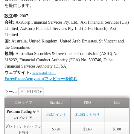
を提供します。
設立年:
2007
会社:
AxiCorp Financial Services Pty. Ltd., Axi Financial Services (UK)
Limited, AxiCorp Financial Services Pty Ltd (DIFC Branch), Axi
Limited
国:
Australia, United Kingdom, United Arab Emirates, St Vincent and
the Grenadines
規制:
Australian Securities & Investments Commission (ASIC) No.
318232, Financial Conduct Authority (FCA) No. 509746, Dubai
Financial Services Authority (DFSA)
ウェブサイト:
www.axi.com
ForexPeaceArmy.comでレビューを読む
EURUSD
ツール
口座タイプ
Standard
PRO
Elite
Premium Trading から
0.32ポイント
$1.6ロット当り
-
のプレミア
プレミア、ドル・ロッ
$3.20
$1.60
$0.00
ト当り