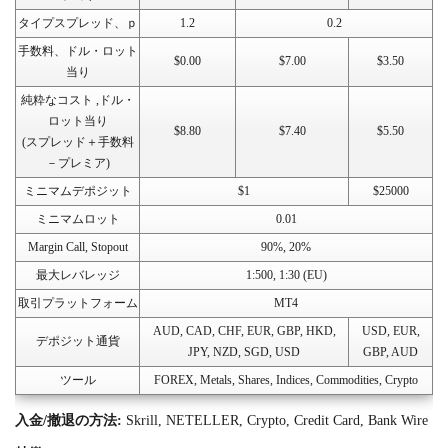
タイプスプレッド、ｐ
1.2
0.2
手数料、ドル・ロット
$0.00
$7.00
$3.50
当り
純粋なコスト ,ドル・
ロット当り
$8.80
$7.40
$5.50
(スプレッド＋手数料
－プレミア)
ミニマムデポジット
$1
$25000
ミニマムロット
0.01
Margin Call, Stopout
90%, 20%
最大レバレッジ
1:500, 1:30 (EU)
取引プラットフォーム
MT4
AUD, CAD, CHF, EUR, GBP, HKD,
USD, EUR,
デポジット通貨
JPY, NZD, SGD, USD
GBP, AUD
ツール
FOREX, Metals, Shares, Indices, Commodities, Crypto
入金/撤退
の方法:
Skrill, NETELLER, Crypto, Credit Card, Bank Wire