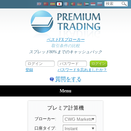
ベストFXブローカー
取引条件の比較
スプレッド80%までのキャッシュバック
登録
パスワードを忘れましたか？
質問をする
Menu
プレミア計算機
ブローカー:
CWG Markets
口座タイプ:
Instant