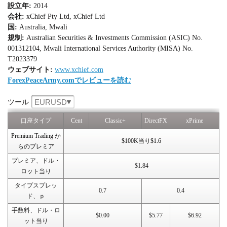
設立年:
2014
会社:
xChief Pty Ltd, xChief Ltd
国:
Australia, Mwali
規制:
Australian Securities & Investments Commission (ASIC) No.
001312104, Mwali International Services Authority (MISA) No.
T2023379
ウェブサイト:
www.xchief.com
ForexPeaceArmy.comでレビューを読む
EURUSD
ツール
口座タイプ
Cent
Classic+
DirectFX
xPrime
Premium Trading か
$100K当り$1.6
らのプレミア
プレミア、ドル・
$1.84
ロット当り
タイプスプレッ
0.7
0.4
ド、ｐ
手数料、ドル・ロ
$0.00
$5.77
$6.92
ット当り