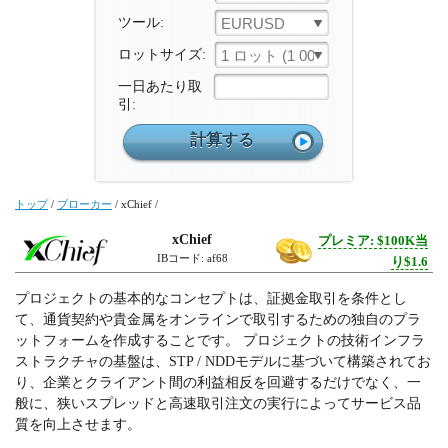
ツール:
EURUSD
ロットサイズ:
1 ロット (1 000 ユニット)
一日あたり取
引:
トップ
/
ブローカー
/
xChief
/
xChief
プレミア: $100K当
IBコード: af68
り$1.6
プロジェクトの基本的なコンセプトは、証拠金取引を条件とし
て、通貨契約や貴金属をオンラインで取引するための独自のプラ
ットフォームを作成することです。 プロジェクトの技術インフラ
ストラクチャの基盤は、STP / NDDモデルに基づいて構築されてお
り、企業とクライアント間の利益相反を回避するだけでなく、一
般に、狭いスプレッドと高速取引注文の実行によってサービス品
質を向上させます。