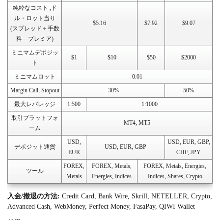
純粋なコスト ,ド
ル・ロット当り
$5.16
$7.92
$9.07
(スプレッド＋手数
料－プレミア)
ミニマムデポジッ
$1
$10
$50
$2000
ト
ミニマムロット
0.01
Margin Call, Stopout
30%
50%
最大レバレッジ
1:500
1:1000
取引プラットフォ
MT4, MT5
ーム
USD,
USD, EUR, GBP,
デポジット通貨
USD, EUR, GBP
EUR
CHF, JPY
FOREX,
FOREX, Metals,
FOREX, Metals, Energies,
ツール
Metals
Energies, Indices
Indices, Shares, Crypto
入金/撤退の方法:
Credit Card, Bank Wire, Skrill, NETELLER, Crypto,
Advanced Cash, WebMoney, Perfect Money, FasaPay, QIWI Wallet