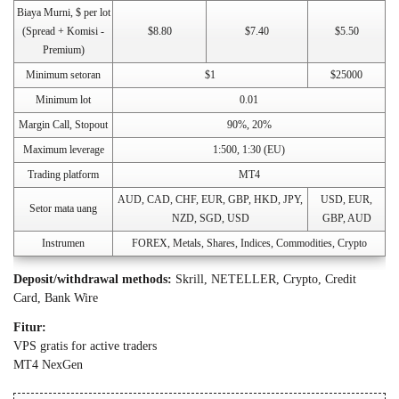
Biaya Murni, $ per lot
(Spread + Komisi -
$8.80
$7.40
$5.50
Premium)
Minimum setoran
$1
$25000
Minimum lot
0.01
Margin Call, Stopout
90%, 20%
Maximum leverage
1:500, 1:30 (EU)
Trading platform
MT4
AUD, CAD, CHF, EUR, GBP, HKD, JPY,
USD, EUR,
Setor mata uang
NZD, SGD, USD
GBP, AUD
Instrumen
FOREX, Metals, Shares, Indices, Commodities, Crypto
Deposit/withdrawal methods:
Skrill, NETELLER, Crypto, Credit
Card, Bank Wire
Fitur:
VPS gratis for active traders
MT4 NexGen