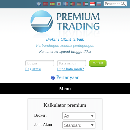
Broker FOREX terbaik
Perbandingan kondisi perdagangan
Remunerasi spread hingga 80%
Registrasi
Lupa kata sandi?
Pertanyaan
Menu
Kalkulator premium
Broker:
Axi
Jenis Akun:
Standard