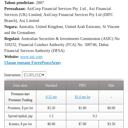
Tahun pendirian:
2007
Perusahaan:
AxiCorp Financial Services Pty. Ltd., Axi Financial
Services (UK) Limited, AxiCorp Financial Services Pty Ltd (DIFC
Branch), Axi Limited
Negara:
Australia, United Kingdom, United Arab Emirates, St Vincent
and the Grenadines
Regulasi:
Australian Securities & Investments Commission (ASIC) No.
318232, Financial Conduct Authority (FCA) No. 509746, Dubai
Financial Services Authority (DFSA)
Website:
www.axi.com
Ulasan tentang ForexPeaceArmy
EURUSD
Instrumen
Jenis akun
Standard
PRO
Elite
Premium dari
0.32 pip
$1.6 per lot
-
Premium Trading
Premium, $ per lot
$3.20
$1.60
$0.00
Spread tipikal, pip
1.2
0.2
Komisi, $ per lot
$0.00
$7.00
$3.50