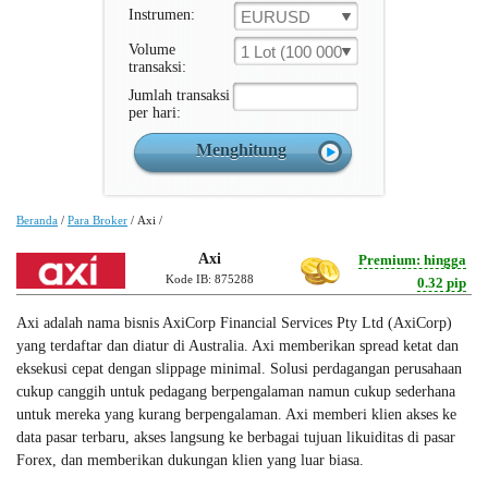
Instrumen:
EURUSD
Volume
1 Lot (100 000 Unit )
transaksi:
Jumlah transaksi
per hari:
Beranda
/
Para Broker
/
Axi
/
Axi
Premium: hingga
Kode IB: 875288
0.32 pip
Axi adalah nama bisnis AxiCorp Financial Services Pty Ltd (AxiCorp)
yang terdaftar dan diatur di Australia. Axi memberikan spread ketat dan
eksekusi cepat dengan slippage minimal. Solusi perdagangan perusahaan
cukup canggih untuk pedagang berpengalaman namun cukup sederhana
untuk mereka yang kurang berpengalaman. Axi memberi klien akses ke
data pasar terbaru, akses langsung ke berbagai tujuan likuiditas di pasar
Forex, dan memberikan dukungan klien yang luar biasa.