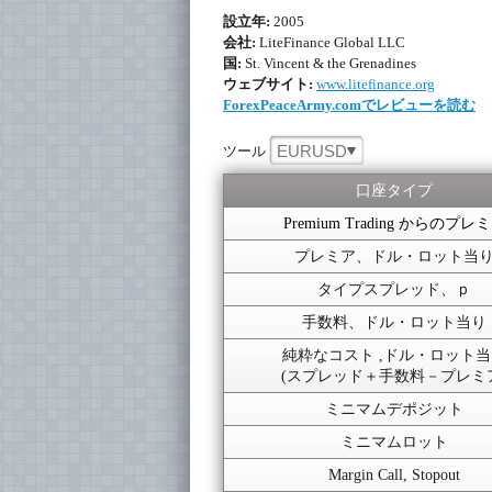
設立年:
2005
会社:
LiteFinance Global LLC
国:
St. Vincent & the Grenadines
ウェブサイト:
www.litefinance.org
ForexPeaceArmy.comでレビューを読む
EURUSD
ツール
口座タイプ
Premium Trading からのプレ
プレミア、ドル・ロット当
タイプスプレッド、ｐ
手数料、ドル・ロット当り
純粋なコスト ,ドル・ロット
(スプレッド＋手数料－プレミ
ミニマムデポジット
ミニマムロット
Margin Call, Stopout