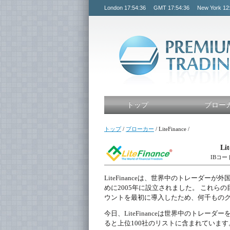
London
17:54:36
GMT
17:54:36
New York
12
トップ
ブロー
トップ
/
ブローカー
/
LiteFinance
/
Li
IBコード
LiteFinanceは、世界中のトレーダ
めに2005年に設立されました。 これらの目
ウントを最初に導入したため、何千ものクラ
今日、LiteFinanceは世界中のトレーダーを団
ると上位100社のリストに含まれていま