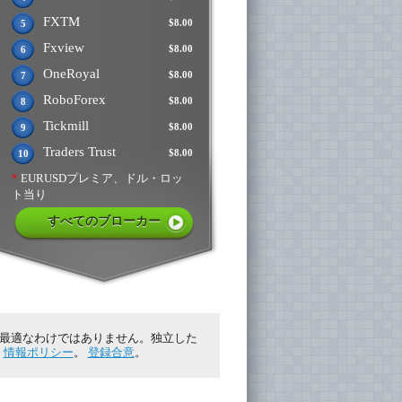
FXTM
$8.00
5
Fxview
$8.00
6
OneRoyal
$8.00
7
RoboForex
$8.00
8
Tickmill
$8.00
9
Traders Trust
$8.00
10
*
EURUSDプレミア、ドル・ロッ
ト当り
すべてのブローカー
に最適なわけではありません。独立した
。
情報ポリシー
。
登録合意
。