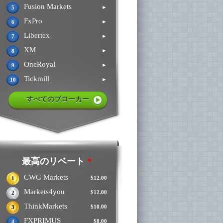
Fusion Markets
►
5
FxPro
►
6
Libertex
►
7
XM
►
8
OneRoyal
►
9
Tickmill
►
10
すべてのブローカー
最高のリベート
*
CWG Markets
$12.00
1
Markets4you
$12.00
2
ThinkMarkets
$10.00
3
FXPRIMUS
$8.00
4