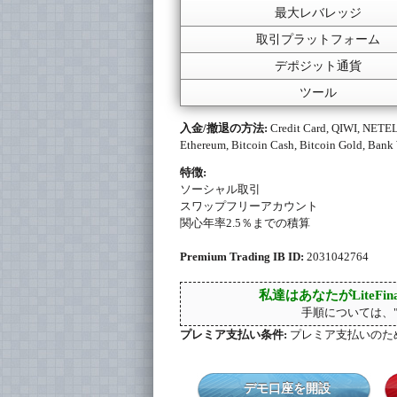
最大レバレッジ
取引プラットフォーム
デポジット通貨
ツール
入金/撤退の方法:
Credit Card, QIWI, NETELL
Ethereum, Bitcoin Cash, Bitcoin Gold, Bank
特徴:
ソーシャル取引
スワップフリーアカウント
関心年率2.5％までの積算
Premium Trading IB ID:
2031042764
私達はあなたがLiteF
手順については、
プレミア支払い条件:
プレミア支払いのた
デモ口座を開設