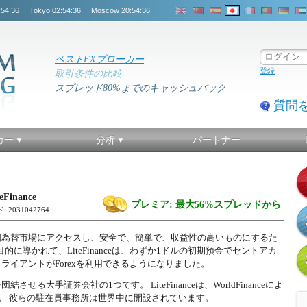
:54:36
Tokyo
02:54:36
Moscow
20:54:36
ベストFXブローカー
登録
取引条件の比較
スプレッド80%までのキャッシュバック
質問
カー
分析
パートナー
teFinance
プレミア: 最大56%スプレッドから
: 2031042764
ーが外国為替市場にアクセスし、安全で、簡単で、収益性の高いものにするた
的に導かれて、LiteFinanceは、わずか1ドルの初期預金でセントアカ
イアントがForexを利用できるようになりました。
結させる大手証券会社の1つです。 LiteFinanceは、WorldFinanceによ
す。 彼らの駐在員事務所は世界中に開設されています。