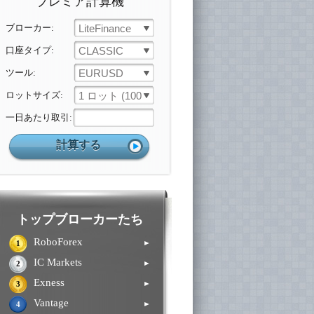
プレミア計算機
ブローカー:
LiteFinance
口座タイプ:
CLASSIC
ツール:
EURUSD
ロットサイズ:
1 ロット (100 000 ユニット)
一日あたり取引:
トップブローカーたち
RoboForex
►
1
IC Markets
►
2
Exness
►
3
Vantage
►
4