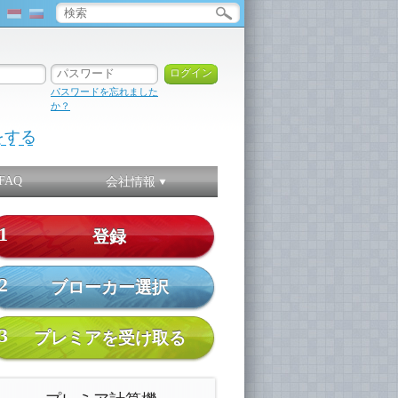
パスワードを忘れました
か？
をする
FAQ
会社情報
1
登録
2
ブローカー選択
3
プレミアを受け取る