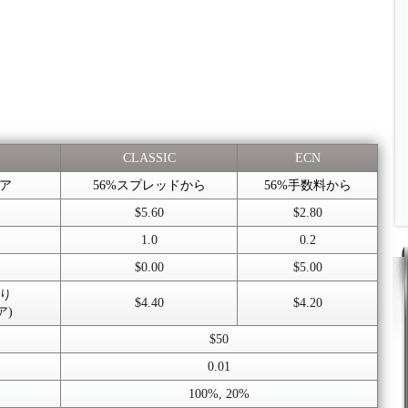
CLASSIC
ECN
ミア
56%スプレッドから
56%手数料から
り
$5.60
$2.80
1.0
0.2
$0.00
$5.00
当り
$4.40
$4.20
ア)
$50
0.01
100%, 20%