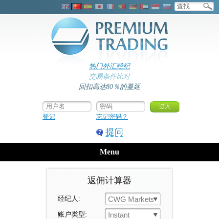
热门外汇经纪
交易条件比对
回扣高达80％的蔓延
登记
忘记密码？
提问
Menu
返佣计算器
经纪人:
CWG Markets
账户类型:
Instant