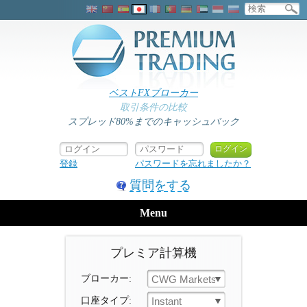
ベストFXブローカー
取引条件の比較
スプレッド80%までのキャッシュバック
登録
パスワードを忘れましたか？
質問をする
Menu
プレミア計算機
ブローカー:
CWG Markets
口座タイプ:
Instant