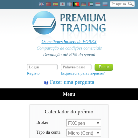
Os melhores brokers de FOREX
Comparação de condições comerciais
Devolução até 80% do spread
Registo
Esqueceu a palavra-passe?
Fazer uma pergunta
Menu
Calculador do prémio
Broker:
FXOpen
Tipo da conta:
Micro (Cent)