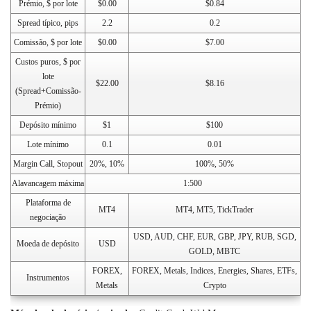
Prémio, $ por lote
$0.00
$0.84
Spread típico, pips
2.2
0.2
Comissão, $ por lote
$0.00
$7.00
Custos puros, $ por
lote
$22.00
$8.16
(Spread+Comissão-
Prémio)
Depósito mínimo
$1
$100
Lote mínimo
0.1
0.01
Margin Call, Stopout
20%, 10%
100%, 50%
Alavancagem máxima
1:500
Plataforma de
MT4
MT4, MT5, TickTrader
negociação
USD, AUD, CHF, EUR, GBP, JPY, RUB, SGD,
Moeda de depósito
USD
GOLD, MBTC
FOREX,
FOREX, Metals, Indices, Energies, Shares, ETFs,
Instrumentos
Metals
Crypto