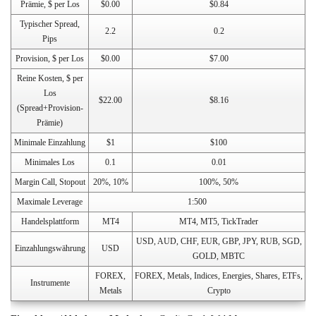
Prämie, $ per Los
$0.00
$0.84
Typischer Spread,
2.2
0.2
Pips
Provision, $ per Los
$0.00
$7.00
Reine Kosten, $ per
Los
$22.00
$8.16
(Spread+Provision-
Prämie)
Minimale Einzahlung
$1
$100
Minimales Los
0.1
0.01
Margin Call, Stopout
20%, 10%
100%, 50%
Maximale Leverage
1:500
Handelsplattform
MT4
MT4, MT5, TickTrader
USD, AUD, CHF, EUR, GBP, JPY, RUB, SGD,
Einzahlungswährung
USD
GOLD, MBTC
FOREX,
FOREX, Metals, Indices, Energies, Shares, ETFs,
Instrumente
Metals
Crypto