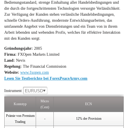
Bedienungsstandard, strenge Einhaltung aller Handelsbedingungen und
die durch die fortgeschrittensten Technologien versorgte Verlässlichkeit.
Zur Verfügung der Kunden stehen verlässliche Handelsbedingungen,
schnelle Orders-Ausführung, modernste Entwicklungsarbeiten, das
umfassende Angebot von Dienstleistungen und ein Team von in ihrem
Arbeit lebenden und webenden Profis, welches für effektive Interaktion
mit den Kunden sorgt.
Gründungsjahr:
2005
Firma:
FXOpen Markets Limited
Land:
Nevis
Regelung:
The Financial Commission
Website:
www.fxopen.com
Lesen Sie Testberichte bei ForexPeaceArmy.com
EURUSD
Instrument
Micro
Kontotyp
ECN
(Cent)
Prämie von Premium
-
12% der Provision
Trading