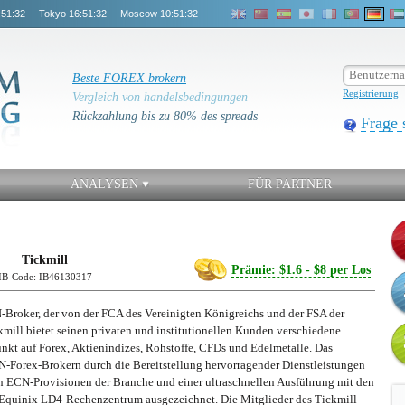
:51:32
Tokyo
16:51:32
Moscow
10:51:32
Beste FOREX brokern
Registrierung
Vergleich von handelsbedingungen
Rückzahlung bis zu 80% des spreads
Frage 
ANALYSEN
FÜR PARTNER
Tickmill
Prämie: $1.6 - $8 per Los
IB-Code: IB46130317
N-Broker, der von der FCA des Vereinigten Königreichs und der FSA der
ckmill bietet seinen privaten und institutionellen Kunden verschiedene
kt auf Forex, Aktienindizes, Rohstoffe, CFDs und Edelmetalle. Das
-Forex-Brokern durch die Bereitstellung hervorragender Dienstleistungen
ten ECN-Provisionen der Branche und einer ultraschnellen Ausführung mit den
quinix LD4-Rechenzentrum ausgezeichnet. Die Mitglieder des Tickmill-