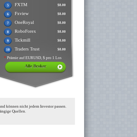
FXTM
$8.00
5
Fxview
$8.00
6
OneRoyal
$8.00
7
RoboForex
$8.00
8
Tickmill
$8.00
9
Traders Trust
$8.00
10
*
Prämie auf EURUSD, $ pro 1 Los
Alle Broker
und können nicht jedem Investor passen.
hängige Quellen.