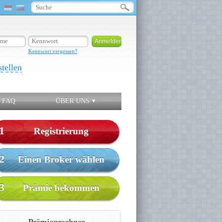
Kennwort vergessen?
stellen
FAQ
ÜBER UNS
1
Registrierung
2
Einen Broker wählen
3
Prämie bekommen