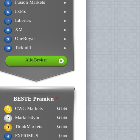
Fusion Markets
►
5
FxPro
►
6
Libertex
►
7
XM
►
8
OneRoyal
►
9
Tickmill
►
10
Alle Broker
BESTE Prämien
*
CWG Markets
$12.00
1
Markets4you
$12.00
2
ThinkMarkets
$10.00
3
FXPRIMUS
$8.00
4