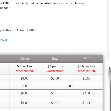
s 1989 zurückreicht, und haben erfolgreich an allen wichtigen
handelt.
eychelles (FSA) No. SD008
y.com
Classic
Raw
VIP
$8 per Los
$2 per Los
$1.6 per Los
wöchentlich
wöchentlich
wöchentlich
$8.00
$2.00
$1.60
1.6
0.1
$0.00
$4.61
$2.31
$8.00
$3.61
$1.71