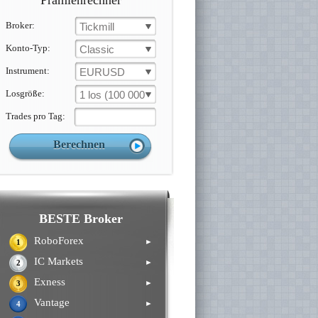
Prämienrechner
Broker:
Tickmill
Konto-Typ:
Classic
Instrument:
EURUSD
Losgröße:
1 los (100 000 un.)
Trades pro Tag:
BESTE Broker
RoboForex
►
1
IC Markets
►
2
Exness
►
3
Vantage
►
4