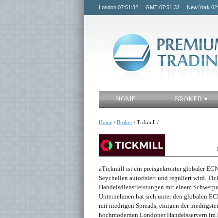
London
07:51:32
GMT
07:51:32
New York
02
HOME
BROKER
Home
/
Broker
/
Tickmill
/
aTickmill ist ein preisgekrönter globaler EC
Seychellen autorisiert und reguliert wird. Ti
Handelsdienstleistungen mit einem Schwerpun
Unternehmen hat sich unter den globalen ECN
mit niedrigen Spreads, einigen der niedrigs
hochmodernen Londoner Handelsservern im E