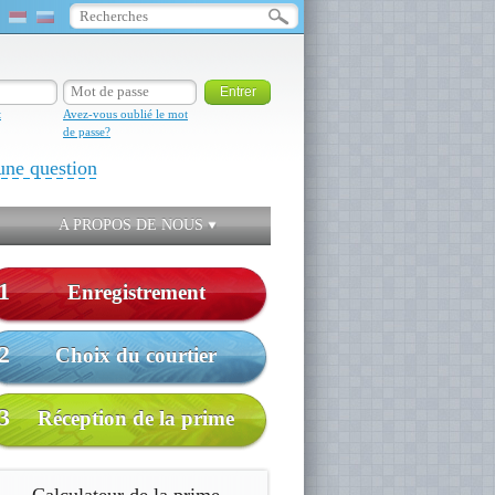
t
Avez-vous oublié le mot
de passe?
une question
A PROPOS DE NOUS
1
Enregistrement
2
Choix du courtier
3
Réception de la prime