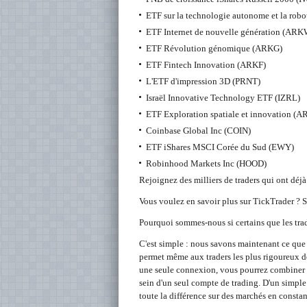
ETF sur la technologie autonome et la rob
ETF Internet de nouvelle génération (ARK
ETF Révolution génomique (ARKG)
ETF Fintech Innovation (ARKF)
L'ETF d'impression 3D (PRNT)
Israël Innovative Technology ETF (IZRL)
ETF Exploration spatiale et innovation (
Coinbase Global Inc (COIN)
ETF iShares MSCI Corée du Sud (EWY)
Robinhood Markets Inc (HOOD)
Rejoignez des milliers de traders qui ont déjà
Vous voulez en savoir plus sur TickTrader ? 
Pourquoi sommes-nous si certains que les tra
C'est simple : nous savons maintenant ce que 
permet même aux traders les plus rigoureux de
une seule connexion, vous pourrez combiner le
sein d'un seul compte de trading. D'un simpl
toute la différence sur des marchés en consta