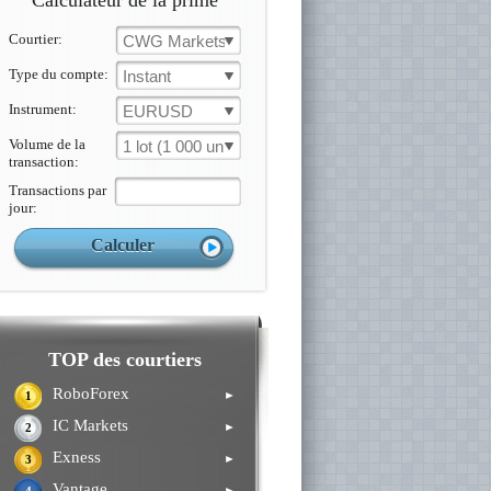
Calculateur de la prime
Courtier:
CWG Markets
Type du compte:
Instant
Instrument:
EURUSD
Volume de la
1 lot (1 000 un.)
transaction:
Transactions par
jour:
TOP des courtiers
RoboForex
►
1
IC Markets
►
2
Exness
►
3
Vantage
►