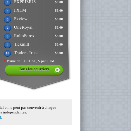
FXPRIMUS
$8.00
4
FXTM
$8.00
5
Fxview
$8.00
6
OneRoyal
$8.00
7
RoboForex
$8.00
8
Tickmill
$8.00
9
Traders Trust
$8.00
10
*
Prime de EURUSD, $ par 1 lot
Tous les courtiers
tial et ne peut pas convenir à chaque
ces indépendantes.
t.