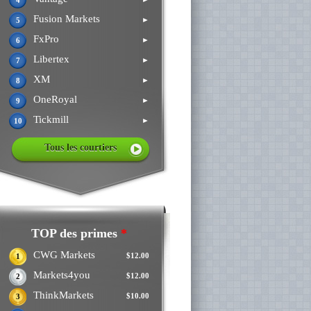
4
Fusion Markets
►
5
FxPro
►
6
Libertex
►
7
XM
►
8
OneRoyal
►
9
Tickmill
►
10
Tous les courtiers
TOP des primes
*
CWG Markets
$12.00
1
Markets4you
$12.00
2
ThinkMarkets
$10.00
3