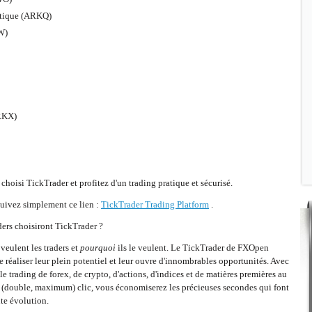
otique (ARKQ)
W)
ARKX)
 choisi TickTrader et profitez d'un trading pratique et sécurisé.
Suivez simplement ce lien :
TickTrader Trading Platform
.
ders choisiront TickTrader ?
veulent les traders et
pourquoi
ils le veulent. Le TickTrader de FXOpen
 réaliser leur plein potentiel et leur ouvre d'innombrables opportunités. Avec
 trading de forex, de crypto, d'actions, d'indices et de matières premières au
e (double, maximum) clic, vous économiserez les précieuses secondes qui font
nte évolution.