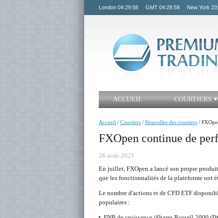
London
04:29:58
GMT
04:29:58
New York
23
ACCUEIL
COURTIERS
Accueil
/
Courtiers
/
Nouvelles des courtiers
/
FXOpe
FXOpen continue de perf
26 août 2021
En juillet, FXOpen a lancé son propre produit
que les fonctionnalités de la plateforme ont é
Le nombre d'actions et de CFD ETF disponible
populaires :
FNB de croissance iShares Russell 2000 (I