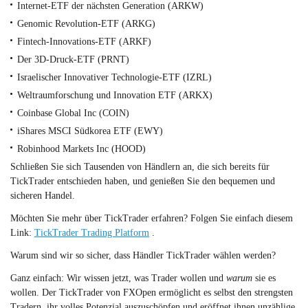
Internet-ETF der nächsten Generation (ARKW)
Genomic Revolution-ETF (ARKG)
Fintech-Innovations-ETF (ARKF)
Der 3D-Druck-ETF (PRNT)
Israelischer Innovativer Technologie-ETF (IZRL)
Weltraumforschung und Innovation ETF (ARKX)
Coinbase Global Inc (COIN)
iShares MSCI Südkorea ETF (EWY)
Robinhood Markets Inc (HOOD)
Schließen Sie sich Tausenden von Händlern an, die sich bereits für
TickTrader entschieden haben, und genießen Sie den bequemen und
sicheren Handel.
Möchten Sie mehr über TickTrader erfahren? Folgen Sie einfach diesem
Link:
TickTrader Trading Platform
.
Warum sind wir so sicher, dass Händler TickTrader wählen werden?
Ganz einfach: Wir wissen jetzt, was Trader wollen und
warum
sie es
wollen. Der TickTrader von FXOpen ermöglicht es selbst den strengsten
Tradern, ihr volles Potenzial auszuschöpfen und eröffnet ihnen unzählige