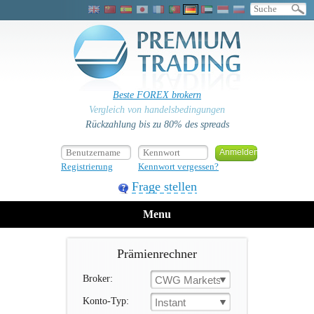
Beste FOREX brokern
Vergleich von handelsbedingungen
Rückzahlung bis zu 80% des spreads
Registrierung
Kennwort vergessen?
Frage stellen
Menu
Prämienrechner
Broker:
CWG Markets
Konto-Typ:
Instant