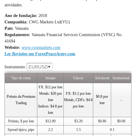
atividades.
Ano de fundação:
2018
Companhia:
CWG Markets Ltd(VU)
País:
Vanuatu
Regulamento:
Vanuatu Financial Services Commission (VFSC) No.
41694
Website:
www.cwgmarkets.com
Ler Revisões em ForexPeaceArmy.com
EURUSD
Instrumento
Tipo de conta
Instant
Classic
Advanced
Institutional
FX: $12 por lote
Metals: $20 por
FX: $3.2 por lote
Prémio da Premium
$0.8 por
lote
Metals, CDFs: $4.8
-
Trading
lote
Indices: $4.8 por
por lote
lote
Prémio, $ por lote
$12.00
$3.20
$0.80
$0.00
Spread típico, pips
2.2
1.5
0.1