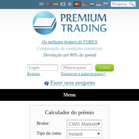
Os melhores brokers de FOREX
Comparação de condições comerciais
Devolução até 80% do spread
Registo
Esqueceu a palavra-passe?
Fazer uma pergunta
Menu
Calculador do prémio
Broker:
CWG Markets
Tipo da conta:
Instant