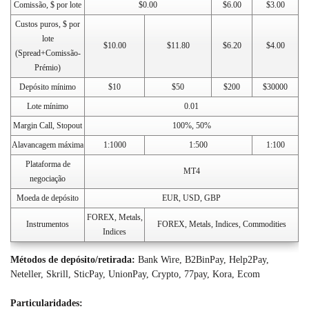
Comissão, $ por lote
$0.00
$6.00
$3.00
Custos puros, $ por
lote
$10.00
$11.80
$6.20
$4.00
(Spread+Comissão-
Prémio)
Depósito mínimo
$10
$50
$200
$30000
Lote mínimo
0.01
Margin Call, Stopout
100%, 50%
Alavancagem máxima
1:1000
1:500
1:100
Plataforma de
MT4
negociação
Moeda de depósito
EUR, USD, GBP
FOREX, Metals,
Instrumentos
FOREX, Metals, Indices, Commodities
Indices
Métodos de depósito/retirada:
Bank Wire, B2BinPay, Help2Pay,
Neteller, Skrill, SticPay, UnionPay, Crypto, 77pay, Kora, Ecom
Particularidades: