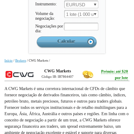
Instrumento:
EURUSD
Volume da
1 lote (1 000 un.)
negociação:
Negociações por
dia:
Início
/
Brokers
/
CWG Markets
/
CWG Markets
Prémio: até $20
Código IB: IB7864407
por lote
A CWG Markets é uma corretora internacional de CFDs de câmbio que
fornece negociação de derivados financeiros, tais como câmbio, índices,
petróleo bruto, metais preciosos, futuros e outros para traders globais.
Fornecer todos os serviços institucionais e de retalho multilingues para a
Europa, Ásia, África, Austrália e outros países e regiões. Em linha com o
conceito de negociação a partir de um trust, a CWG Markets oferece
segurança financeira aos traders, um spread extremamente baixo, um
ambiente de negociação excelente e estável e suporte para diversas