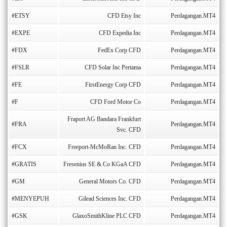
#ETSY
CFD Etsy Inc
Perdagangan.MT4
#EXPE
CFD Expedia Inc
Perdagangan.MT4
#FDX
FedEx Corp CFD
Perdagangan.MT4
#FSLR
CFD Solar Inc Pertama
Perdagangan.MT4
#FE
FirstEnergy Corp CFD
Perdagangan.MT4
#F
CFD Ford Motor Co
Perdagangan.MT4
Fraport AG Bandara Frankfurt
#FRA
Perdagangan.MT4
Svc. CFD
#FCX
Freeport-McMoRan Inc. CFD
Perdagangan.MT4
#GRATIS
Fresenius SE & Co KGaA CFD
Perdagangan.MT4
#GM
General Motors Co. CFD
Perdagangan.MT4
#MENYEPUH
Gilead Sciences Inc. CFD
Perdagangan.MT4
#GSK
GlaxoSmithKline PLC CFD
Perdagangan.MT4