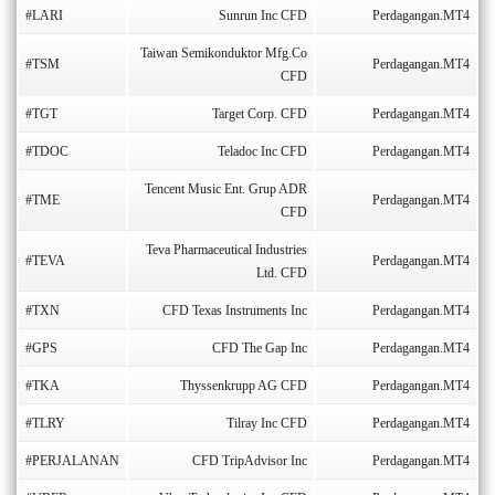
#LARI
Sunrun Inc CFD
Perdagangan.MT4
Taiwan Semikonduktor Mfg.Co
#TSM
Perdagangan.MT4
CFD
#TGT
Target Corp. CFD
Perdagangan.MT4
#TDOC
Teladoc Inc CFD
Perdagangan.MT4
Tencent Music Ent. Grup ADR
#TME
Perdagangan.MT4
CFD
Teva Pharmaceutical Industries
#TEVA
Perdagangan.MT4
Ltd. CFD
#TXN
CFD Texas Instruments Inc
Perdagangan.MT4
#GPS
CFD The Gap Inc
Perdagangan.MT4
#TKA
Thyssenkrupp AG CFD
Perdagangan.MT4
#TLRY
Tilray Inc CFD
Perdagangan.MT4
#PERJALANAN
CFD TripAdvisor Inc
Perdagangan.MT4