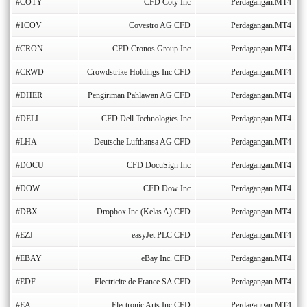
#COTY
CFD Coty Inc
Perdagangan.MT4
#1COV
Covestro AG CFD
Perdagangan.MT4
#CRON
CFD Cronos Group Inc
Perdagangan.MT4
#CRWD
Crowdstrike Holdings Inc CFD
Perdagangan.MT4
#DHER
Pengiriman Pahlawan AG CFD
Perdagangan.MT4
#DELL
CFD Dell Technologies Inc
Perdagangan.MT4
#LHA
Deutsche Lufthansa AG CFD
Perdagangan.MT4
#DOCU
CFD DocuSign Inc
Perdagangan.MT4
#DOW
CFD Dow Inc
Perdagangan.MT4
#DBX
Dropbox Inc (Kelas A) CFD
Perdagangan.MT4
#EZJ
easyJet PLC CFD
Perdagangan.MT4
#EBAY
eBay Inc. CFD
Perdagangan.MT4
#EDF
Electricite de France SA CFD
Perdagangan.MT4
#EA
Electronic Arts Inc CFD
Perdagangan.MT4