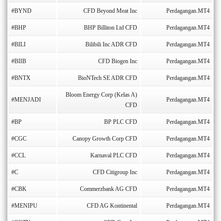
#BYND
CFD Beyond Meat Inc
Perdagangan.MT4
#BHP
BHP Billiton Ltd CFD
Perdagangan.MT4
#BILI
Bilibili Inc ADR CFD
Perdagangan.MT4
#BIIB
CFD Biogen Inc
Perdagangan.MT4
#BNTX
BioNTech SE ADR CFD
Perdagangan.MT4
Bloom Energy Corp (Kelas A)
#MENJADI
Perdagangan.MT4
CFD
#BP
BP PLC CFD
Perdagangan.MT4
#CGC
Canopy Growth Corp CFD
Perdagangan.MT4
#CCL
Karnaval PLC CFD
Perdagangan.MT4
#C
CFD Citigroup Inc
Perdagangan.MT4
#CBK
Commerzbank AG CFD
Perdagangan.MT4
#MENIPU
CFD AG Kontinental
Perdagangan.MT4