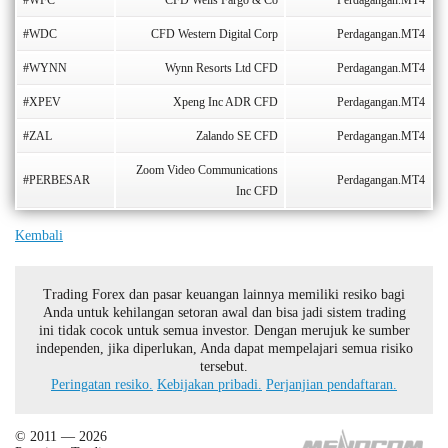
#WFC
CFD Wells Fargo & Co
Perdagangan.MT4
#WDC
CFD Western Digital Corp
Perdagangan.MT4
#WYNN
Wynn Resorts Ltd CFD
Perdagangan.MT4
#XPEV
Xpeng Inc ADR CFD
Perdagangan.MT4
#ZAL
Zalando SE CFD
Perdagangan.MT4
Zoom Video Communications
#PERBESAR
Perdagangan.MT4
Inc CFD
Kembali
Trading Forex dan pasar keuangan lainnya memiliki resiko bagi
Anda untuk kehilangan setoran awal dan bisa jadi sistem trading
ini tidak cocok untuk semua investor. Dengan merujuk ke sumber
independen, jika diperlukan, Anda dapat mempelajari semua risiko
tersebut.
Peringatan resiko.
Kebijakan pribadi.
Perjanjian pendaftaran.
© 2011 — 2026