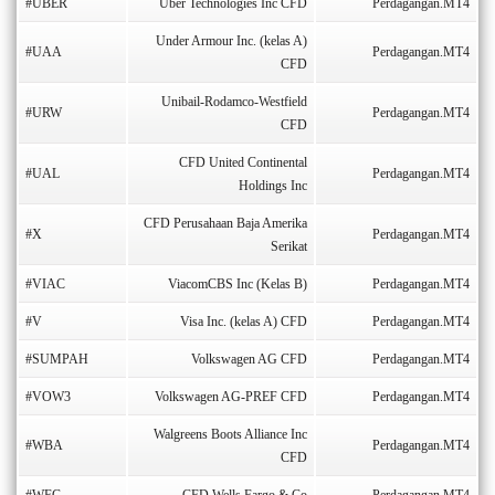
#UBER
Uber Technologies Inc CFD
Perdagangan.MT4
Under Armour Inc. (kelas A)
#UAA
Perdagangan.MT4
CFD
Unibail-Rodamco-Westfield
#URW
Perdagangan.MT4
CFD
CFD United Continental
#UAL
Perdagangan.MT4
Holdings Inc
CFD Perusahaan Baja Amerika
#X
Perdagangan.MT4
Serikat
#VIAC
ViacomCBS Inc (Kelas B)
Perdagangan.MT4
#V
Visa Inc. (kelas A) CFD
Perdagangan.MT4
#SUMPAH
Volkswagen AG CFD
Perdagangan.MT4
#VOW3
Volkswagen AG-PREF CFD
Perdagangan.MT4
Walgreens Boots Alliance Inc
#WBA
Perdagangan.MT4
CFD