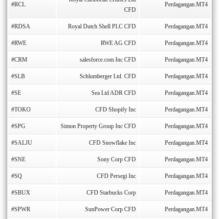
#RCL
Perdagangan.MT4
CFD
#RDSA
Royal Dutch Shell PLC CFD
Perdagangan.MT4
#RWE
RWE AG CFD
Perdagangan.MT4
#CRM
salesforce.com Inc CFD
Perdagangan.MT4
#SLB
Schlumberger Ltd. CFD
Perdagangan.MT4
#SE
Sea Ltd ADR CFD
Perdagangan.MT4
#TOKO
CFD Shopify Inc
Perdagangan.MT4
#SPG
Simon Property Group Inc CFD
Perdagangan.MT4
#SALJU
CFD Snowflake Inc
Perdagangan.MT4
#SNE
Sony Corp CFD
Perdagangan.MT4
#SQ
CFD Persegi Inc
Perdagangan.MT4
#SBUX
CFD Starbucks Corp
Perdagangan.MT4
#SPWR
SunPower Corp CFD
Perdagangan.MT4