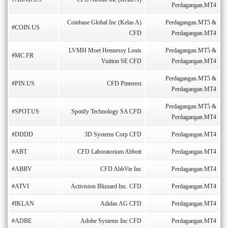
Perdagangan.MT4
Coinbase Global Inc (Kelas A)
Perdagangan.MT5 &
#COIN.US
CFD
Perdagangan.MT4
LVMH Moet Hennessy Louis
Perdagangan.MT5 &
#MC.FR
Vuitton SE CFD
Perdagangan.MT4
Perdagangan.MT5 &
#PIN.US
CFD Pinterest
Perdagangan.MT4
Perdagangan.MT5 &
#SPOT.US
Spotify Technology SA CFD
Perdagangan.MT4
#DDDD
3D Systems Corp CFD
Perdagangan.MT4
#ABT
CFD Laboratorium Abbott
Perdagangan.MT4
#ABBV
CFD AbbVie Inc
Perdagangan.MT4
#ATVI
Activision Blizzard Inc. CFD
Perdagangan.MT4
#IKLAN
Adidas AG CFD
Perdagangan.MT4
#ADBE
Adobe Systems Inc CFD
Perdagangan.MT4