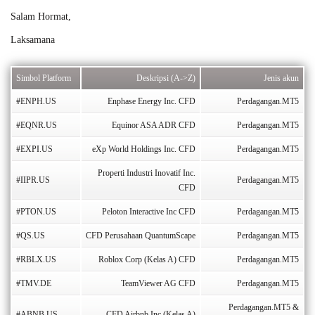
Salam Hormat,
Laksamana
Simbol Platform
Deskripsi (A->Z)
Jenis akun
#ENPH.US
Enphase Energy Inc. CFD
Perdagangan.MT5
#EQNR.US
Equinor ASA ADR CFD
Perdagangan.MT5
#EXPI.US
eXp World Holdings Inc. CFD
Perdagangan.MT5
Properti Industri Inovatif Inc.
#IIPR.US
Perdagangan.MT5
CFD
#PTON.US
Peloton Interactive Inc CFD
Perdagangan.MT5
#QS.US
CFD Perusahaan QuantumScape
Perdagangan.MT5
#RBLX.US
Roblox Corp (Kelas A) CFD
Perdagangan.MT5
#TMV.DE
TeamViewer AG CFD
Perdagangan.MT5
Perdagangan.MT5 &
#ABNB.US
CFD Airbnb Inc (Kelas A)