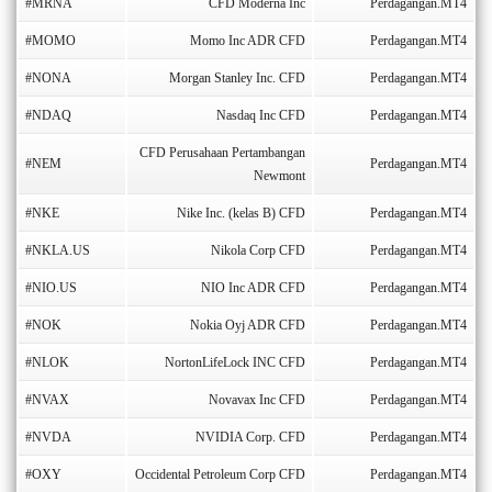
#MRNA
CFD Moderna Inc
Perdagangan.MT4
#MOMO
Momo Inc ADR CFD
Perdagangan.MT4
#NONA
Morgan Stanley Inc. CFD
Perdagangan.MT4
#NDAQ
Nasdaq Inc CFD
Perdagangan.MT4
CFD Perusahaan Pertambangan
#NEM
Perdagangan.MT4
Newmont
#NKE
Nike Inc. (kelas B) CFD
Perdagangan.MT4
#NKLA.US
Nikola Corp CFD
Perdagangan.MT4
#NIO.US
NIO Inc ADR CFD
Perdagangan.MT4
#NOK
Nokia Oyj ADR CFD
Perdagangan.MT4
#NLOK
NortonLifeLock INC CFD
Perdagangan.MT4
#NVAX
Novavax Inc CFD
Perdagangan.MT4
#NVDA
NVIDIA Corp. CFD
Perdagangan.MT4
#OXY
Occidental Petroleum Corp CFD
Perdagangan.MT4