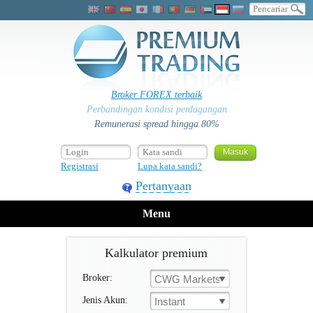
Broker FOREX terbaik
Perbandingan kondisi perdagangan
Remunerasi spread hingga 80%
Registrasi
Lupa kata sandi?
Pertanyaan
Menu
Kalkulator premium
Broker:
CWG Markets
Jenis Akun:
Instant