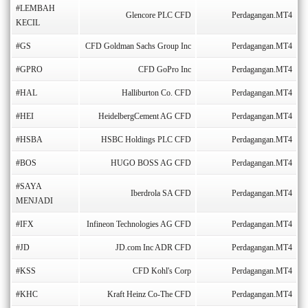
#LEMBAH
Glencore PLC CFD
Perdagangan.MT4
KECIL
#GS
CFD Goldman Sachs Group Inc
Perdagangan.MT4
#GPRO
CFD GoPro Inc
Perdagangan.MT4
#HAL
Halliburton Co. CFD
Perdagangan.MT4
#HEI
HeidelbergCement AG CFD
Perdagangan.MT4
#HSBA
HSBC Holdings PLC CFD
Perdagangan.MT4
#BOS
HUGO BOSS AG CFD
Perdagangan.MT4
#SAYA
Iberdrola SA CFD
Perdagangan.MT4
MENJADI
#IFX
Infineon Technologies AG CFD
Perdagangan.MT4
#JD
JD.com Inc ADR CFD
Perdagangan.MT4
#KSS
CFD Kohl's Corp
Perdagangan.MT4
#KHC
Kraft Heinz Co-The CFD
Perdagangan.MT4