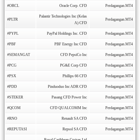
#ORCL
Oracle Corp. CFD
Perdagangan.MT4
Palantir Technologies Inc (Kelas
#PLTR
Perdagangan.MT4
A) CFD
#PYPL
PayPal Holdings Inc. CFD
Perdagangan.MT4
#PBF
PBF Energy Inc CFD
Perdagangan.MT4
#SEMANGAT
CFD PepsiCo Inc
Perdagangan.MT4
#PCG
PG&E Corp CFD
Perdagangan.MT4
#PSX
Phillips 66 CFD
Perdagangan.MT4
#PDD
Pinduoduo Inc ADR CFD
Perdagangan.MT4
#STEKER
Pasang CFD Power Inc
Perdagangan.MT4
#QCOM
CFD QUALCOMM Inc
Perdagangan.MT4
#RNO
Renault SA CFD
Perdagangan.MT4
#REPUTASI
Repsol SA CFD
Perdagangan.MT4
Royal Caribbean Cruises Ltd