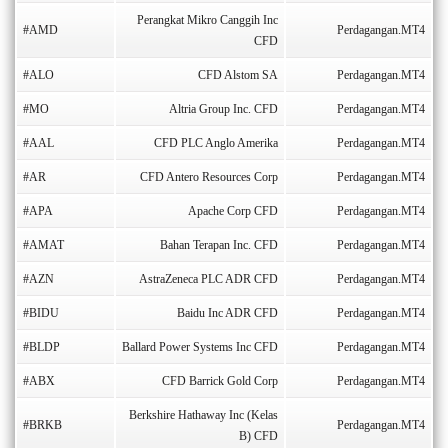
Perangkat Mikro Canggih Inc
#AMD
Perdagangan.MT4
CFD
#ALO
CFD Alstom SA
Perdagangan.MT4
#MO
Altria Group Inc. CFD
Perdagangan.MT4
#AAL
CFD PLC Anglo Amerika
Perdagangan.MT4
#AR
CFD Antero Resources Corp
Perdagangan.MT4
#APA
Apache Corp CFD
Perdagangan.MT4
#AMAT
Bahan Terapan Inc. CFD
Perdagangan.MT4
#AZN
AstraZeneca PLC ADR CFD
Perdagangan.MT4
#BIDU
Baidu Inc ADR CFD
Perdagangan.MT4
#BLDP
Ballard Power Systems Inc CFD
Perdagangan.MT4
#ABX
CFD Barrick Gold Corp
Perdagangan.MT4
Berkshire Hathaway Inc (Kelas
#BRKB
Perdagangan.MT4
B) CFD