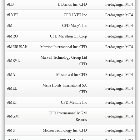
#LB
L Brands Inc. CFD
Perdagangan.MT4
#LYFT
CFD LYFT Inc
Perdagangan.MT4
#M
CFD Macy's Inc
Perdagangan.MT4
#MRO
CFD Marathon Oil Corp
Perdagangan.MT4
#MERUSAK
Marriott International Inc. CFD
Perdagangan.MT4
Marvell Technology Group Ltd
#MRVL
Perdagangan.MT4
CFD
#MA
Mastercard Inc CFD
Perdagangan.MT4
Melia Hotels International SA
#MEL
Perdagangan.MT4
CFD
#MET
CFD MetLife Inc
Perdagangan.MT4
CFD Internasional MGM
#MGM
Perdagangan.MT4
Resorts
#MU
Micron Technology Inc. CFD
Perdagangan.MT4