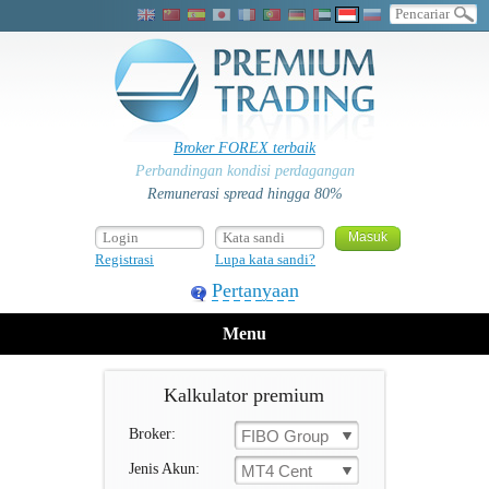
Broker FOREX terbaik
Perbandingan kondisi perdagangan
Remunerasi spread hingga 80%
Registrasi
Lupa kata sandi?
Pertanyaan
Menu
Kalkulator premium
Broker:
FIBO Group
Jenis Akun:
MT4 Cent