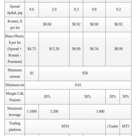
Spread
0.6
2.0
0.3
0.8
0.2
tipikal, pip
Komisi, $
$0.00
$6.92
$0.00
$6.92
per lot
Biaya Murni,
$ per lot
(Spread +
$4.75
$15.20
$9.09
$6.34
$8.09
Komisi -
Premium)
Minimum
$1
$50
setoran
Minimum lot
0.01
Margin Call,
20%
50%
20%
50%
Stopout
Maximum
1:1000
1:200
1:400
leverage
Trading
MT4
cTrader
MT5
platform