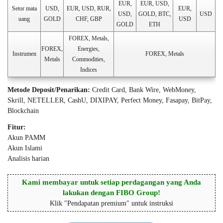
EUR,
EUR, USD,
Setor mata
USD,
EUR, USD, RUR,
EUR,
USD,
GOLD, BTC,
USD
uang
GOLD
CHF, GBP
USD
GOLD
ETH
FOREX, Metals,
FOREX,
Energies,
Instrumen
FOREX, Metals
Metals
Commodities,
Indices
Metode Deposit/Penarikan:
Credit Card, Bank Wire, WebMoney,
Skrill, NETELLER, CashU, DIXIPAY, Perfect Money, Fasapay, BitPay,
Blockchain
Fitur:
Akun PAMM
Akun Islami
Analisis harian
Kami membayar untuk setiap perdagangan yang Anda
lakukan dengan FIBO Group!
Klik "Pendapatan premium" untuk instruksi