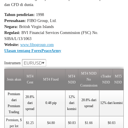
dan CFD di dunia.
Tahun pendirian:
1998
Perusahaan:
FIBO Group, Ltd.
Negara:
British Virgin Islands
Regulasi:
BVI Financial Services Commission (FSC) No.
SIBA/L/13/1063
Website:
www.fibogroup.com
Ulasan tentang ForexPeaceArmy
EURUSD
Instrumen
MT4 NDD
MT4
MT4
cTrader
MT5
Jenis akun
MT4 Fixed
No
Cent
NDD
NDD
NDD
Commission
Premium
20.8%
12%
dari
20.8% dari
dari
0.48 pip
dari
12% dari komisi
Premium
spread
spread
komisi
Trading
Premium, $
$1.25
$4.80
$0.83
$1.66
$0.83
per lot