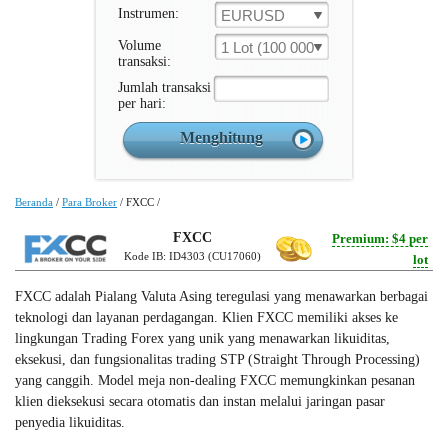
Instrumen:
EURUSD
Volume
1 Lot (100 000 Unit )
transaksi:
Jumlah transaksi
per hari:
Beranda
/
Para Broker
/
FXCC
/
FXCC
Premium: $4 per
Kode IB: ID4303 (CU17060)
lot
FXCC adalah Pialang Valuta Asing teregulasi yang menawarkan berbagai
teknologi dan layanan perdagangan. Klien FXCC memiliki akses ke
lingkungan Trading Forex yang unik yang menawarkan likuiditas,
eksekusi, dan fungsionalitas trading STP (Straight Through Processing)
yang canggih. Model meja non-dealing FXCC memungkinkan pesanan
klien dieksekusi secara otomatis dan instan melalui jaringan pasar
penyedia likuiditas.