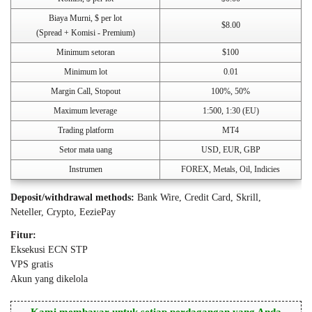
Biaya Murni, $ per lot
$8.00
(Spread + Komisi - Premium)
Minimum setoran
$100
Minimum lot
0.01
Margin Call, Stopout
100%, 50%
Maximum leverage
1:500, 1:30 (EU)
Trading platform
MT4
Setor mata uang
USD, EUR, GBP
Instrumen
FOREX, Metals, Oil, Indicies
Deposit/withdrawal methods:
Bank Wire, Credit Card, Skrill,
Neteller, Crypto, EeziePay
Fitur:
Eksekusi ECN STP
VPS gratis
Akun yang dikelola