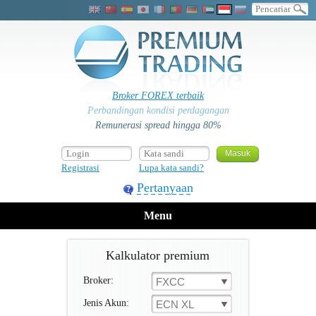
Broker FOREX terbaik
Perbandingan kondisi perdagangan
Remunerasi spread hingga 80%
Registrasi
Lupa kata sandi?
Pertanyaan
Menu
Kalkulator premium
Broker:
FXCC
Jenis Akun:
ECN XL