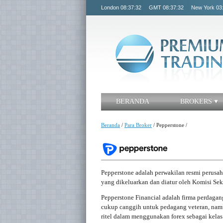
London
08:37:33
GMT
08:37:33
New York
03
BERANDA
BROKERS
Beranda
/
Para Broker
/
Pepperstone
/
Pepperstone adalah perwakilan resmi perusa
yang dikeluarkan dan diatur oleh Komisi Seku
Pepperstone Financial adalah firma perdaga
cukup canggih untuk pedagang veteran, nam
ritel dalam menggunakan forex sebagai kelas