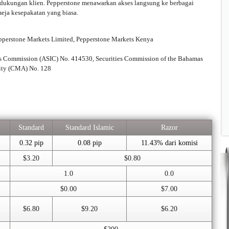
 dukungan klien. Pepperstone menawarkan akses langsung ke berbagai
 meja kesepakatan yang biasa.
pperstone Markets Limited, Pepperstone Markets Kenya
ts Commission (ASIC) No. 414530, Securities Commission of the Bahamas
rity (CMA) No. 128
Standard
Standard Islamic
Razor
0.32 pip
0.08 pip
11.43% dari komisi
$3.20
$0.80
1.0
0.0
$0.00
$7.00
$6.80
$9.20
$6.20