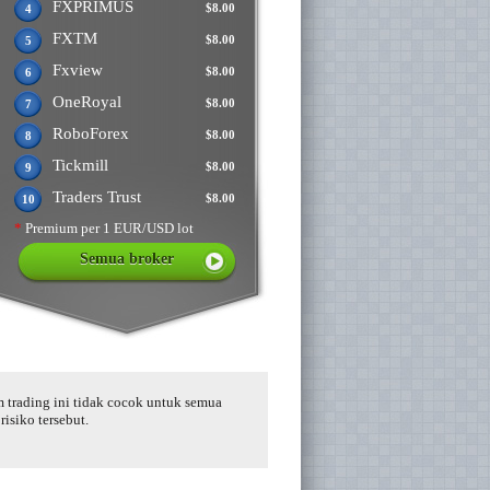
FXPRIMUS
$8.00
4
FXTM
$8.00
5
Fxview
$8.00
6
OneRoyal
$8.00
7
RoboForex
$8.00
8
Tickmill
$8.00
9
Traders Trust
$8.00
10
*
Premium per 1 EUR/USD lot
Semua broker
m trading ini tidak cocok untuk semua
isiko tersebut.