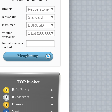
Kalkulator premium
Broker:
Pepperstone
Jenis Akun:
Standard
Instrumen:
EURUSD
Volume
1 Lot (100 000 Unit )
transaksi:
Jumlah transaksi
per hari:
TOP broker
RoboForex
►
1
IC Markets
►
2
Exness
►
3
Vantage
►