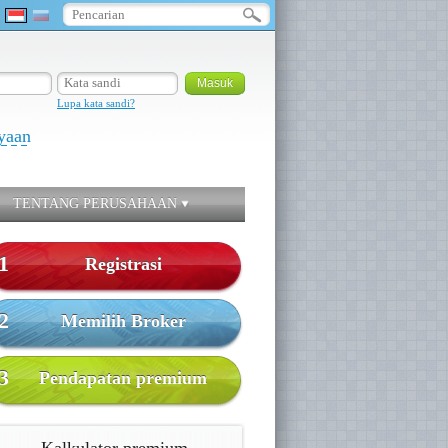
Lupa kata sandi?
yaan
TENTANG PERUSAHAAN
1
Registrasi
2
Memilih Broker
3
Pendapatan premium