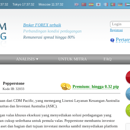
:37:33
Tokyo
17:37:33
Moscow
11:37:33
Broker FOREX terbaik
Registrasi
Perbandingan kondisi perdagangan
Remunerasi spread hingga 80%
Pertan
ANALISIS
UNTUK MITRA
FAQ
Pepperstone
Premium: hingga 0.32 pip
Kode IB: 32033
haan dari CDM Pacific, yang memegang Lisensi Layanan Keuangan Australia
ritas dan Investasi Australia (ASIC).
ngan valas khusus eksekusi yang menyediakan solusi perdagangan yang
un cukup sederhana untuk pemula valas. Pepperstone membantu investor
 aset dan bagian dari tujuan investasi mereka sambil menyediakan platform