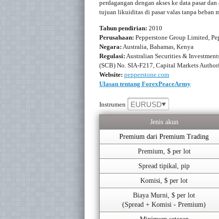
perdagangan dengan akses ke data pasar dan
tujuan likuiditas di pasar valas tanpa beban
Tahun pendirian:
2010
Perusahaan:
Pepperstone Group Limited, Pe
Negara:
Australia, Bahamas, Kenya
Regulasi:
Australian Securities & Investmen
(SCB) No. SIA-F217, Capital Markets Autho
Website:
pepperstone.com
Ulasan tentang ForexPeaceArmy
EURUSD
Instrumen
Jenis akun
Premium dari Premium Trading
Premium, $ per lot
Spread tipikal, pip
Komisi, $ per lot
Biaya Murni, $ per lot
(Spread + Komisi - Premium)