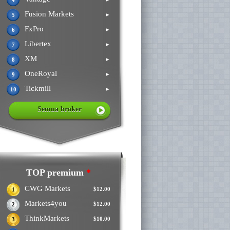
4
Fusion Markets
►
5
FxPro
►
6
Libertex
►
7
XM
►
8
OneRoyal
►
9
Tickmill
►
10
Semua broker
TOP premium
*
CWG Markets
$12.00
1
Markets4you
$12.00
2
ThinkMarkets
$10.00
3